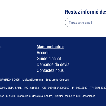
Restez informé de
a
.
Maisonelectro:
Accueil
Guide d’achat
Demande de devis
Contactez nous
PYRIGHT 2025 – MaisonElectro.ma – Tous droits réservés
SON MEDIA, SARL – RC : 615663 – ICE : 003438143000012 – IF: 60219930 – TP: 3578803
sse :
6, rue 6 Octobre Bd el Massira al Khadra, Quartier Racine, 20660, Casablanca