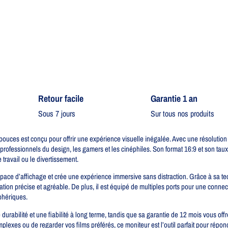
Retour facile​
Garantie 1 an
Sous 7 jours
Sur tous nos produits
es est conçu pour offrir une expérience visuelle inégalée. Avec une résolution 4
 professionnels du design, les gamers et les cinéphiles. Son format 16:9 et son ta
 travail ou le divertissement.
ace d’affichage et crée une expérience immersive sans distraction. Grâce à sa tec
tion précise et agréable. De plus, il est équipé de multiples ports pour une connecti
phériques.
abilité et une fiabilité à long terme, tandis que sa garantie de 12 mois vous offr
mplexes ou de regarder vos films préférés, ce moniteur est l’outil parfait pour répon