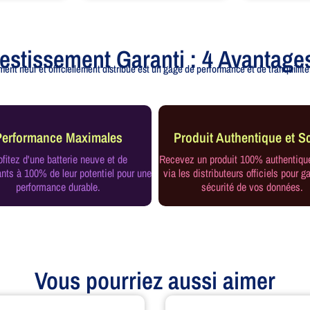
vestissement Garanti : 4 Avantage
ent neuf et officiellement distribué est un gage de performance et de tranquillité.
Performance Maximales
Produit Authentique et Sc
ofitez d'une batterie neuve et de
Recevez un produit 100% authentiqu
ts à 100% de leur potentiel pour une
via les distributeurs officiels pour ga
performance durable.
sécurité de vos données.
Vous pourriez aussi aimer