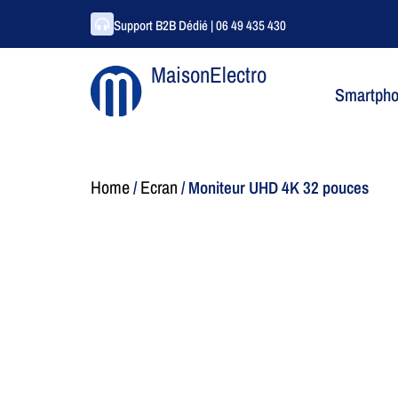
Support B2B Dédié | 06 49 435 430
MaisonElectro
Smartph
Home
Ecran
/
/ Moniteur UHD 4K 32 pouces