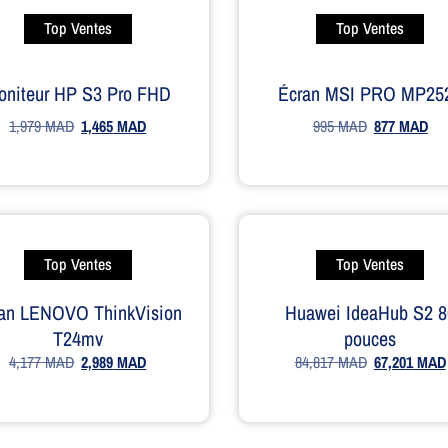
Top Ventes
Top Ventes
oniteur HP S3 Pro FHD
Écran MSI PRO MP25
1,979
MAD
1,465
MAD
995
MAD
877
MAD
Top Ventes
Top Ventes
an LENOVO ThinkVision
Huawei IdeaHub S2 8
T24mv
pouces
4,177
MAD
2,989
MAD
84,817
MAD
67,201
MAD