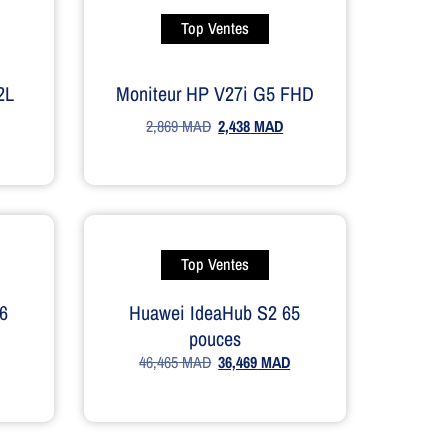
Top Ventes
2L
Moniteur HP V27i G5 FHD
2,869
MAD
2,438
MAD
Top Ventes
6
Huawei IdeaHub S2 65
pouces
46,465
MAD
36,469
MAD