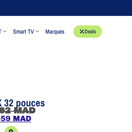
T
Smart TV
Marques
Deals
K 32 pouces
62
MAD
959
MAD