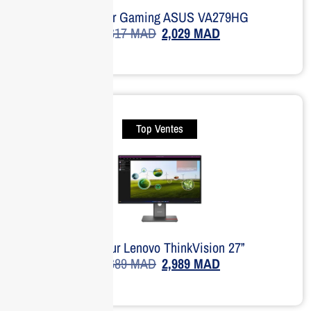
Moniteur Gaming ASUS VA279HG
2,617
MAD
2,029
MAD
Top Ventes
Moniteur Lenovo ThinkVision 27”
5,689
MAD
2,989
MAD