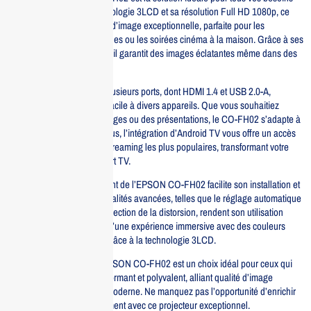
audiovisuels. Avec sa technologie 3LCD et sa résolution Full HD 1080p, ce
projecteur offre une qualité d’image exceptionnelle, parfaite pour les
présentations professionnelles ou les soirées cinéma à la maison. Grâce à ses
3000 lumens de luminosité, il garantit des images éclatantes même dans des
environnements lumineux.
Ce modèle est équipé de plusieurs ports, dont HDMI 1.4 et USB 2.0-A,
permettant une connexion facile à divers appareils. Que vous souhaitiez
projeter des vidéos, des images ou des présentations, le CO-FH02 s’adapte à
toutes vos exigences. De plus, l’intégration d’Android TV vous offre un accès
direct aux applications de streaming les plus populaires, transformant votre
projecteur en véritable Smart TV.
Le design compact et élégant de l’EPSON CO-FH02 facilite son installation et
son transport. Ses fonctionnalités avancées, telles que le réglage automatique
de la mise au point et la correction de la distorsion, rendent son utilisation
simple et intuitive. Profitez d’une expérience immersive avec des couleurs
vives et des détails précis grâce à la technologie 3LCD.
En résumé, le projecteur EPSON CO-FH02 est un choix idéal pour ceux qui
recherchent un produit performant et polyvalent, alliant qualité d’image
supérieure et connectivité moderne. Ne manquez pas l’opportunité d’enrichir
vos moments de divertissement avec ce projecteur exceptionnel.