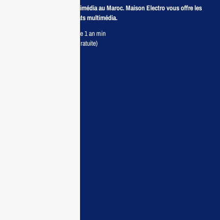
Revendeur de produits multimédia au Maroc. Maison Electro vous offre les
meilleurs prix pour vos achats multimédia.
Retour sous 7 jours & Garantie 1 an min
Livraison partout au Maroc (Gratuite)
Maisonelectro:
Accueil
Guide d’achat
Demande de devis
Contactez nous
Conditions:
Qui sommes nous
Conditions générales
Politiques de confidentialité
FAQ