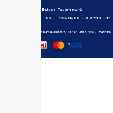
© COPYRIGHT 2025 – MaisonElectro.ma – Tous droits réservés
MAISON MEDIA, SARL – RC : 615663 – ICE : 003438143000012 – IF: 60219930 – TP:
35788030
Adresse :
6, rue 6 Octobre Bd el Massira al Khadra, Quartier Racine, 20660, Casablanca