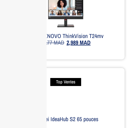
Écran LENOVO ThinkVision T24mv
4,177
MAD
2,989
MAD
Top Ventes
Huawei IdeaHub S2 65 pouces