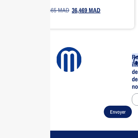
46,465
MAD
36,469
MAD
Re
in
de
de
no
Envoyer