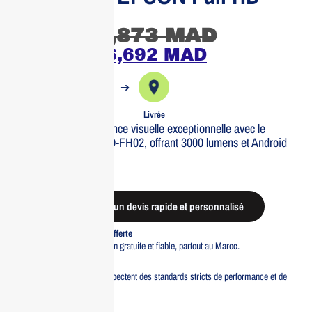
1080p
7,873
MAD
6,692
MAD
➔
➔
Commande
Expédiée
Livrée
Profitez d’une expérience visuelle exceptionnelle avec le
projecteur EPSON CO-FH02, offrant 3000 lumens et Android
TV intégré.
Out of stock
Demander un devis rapide et personnalisé
Livraison standard offerte
Profitez d’une livraison gratuite et fiable, partout au Maroc.
Pacte Qualité
Tous nos produits respectent des standards stricts de performance et de
sécurité.