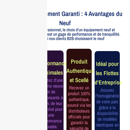
Votre Investissement Garanti : 4 Avantages du
Neuf
Pour un usage professionnel, le choix d'un équipement neuf et
officiellement distribué est un gage de performance et de tranquillité.
Voici pourquoi nos clients B2B choisissent le neuf
Garantie
Produit
Performance
Idéal pour
Constructeur
Authentique
Maximales
les Flottes
Complète
et Scellé
Profitez d'une
d'Entreprise
Bénéficiez de
batterie neuve
Recevez un
la garantie
Assurez
et de
produit 100%
officielle pour
l'homogénéité
composants à
authentique,
une tranquillité
de votre parc
100% de leur
sourcé via les
d'esprit et une
grâce à la
potentiel pour
distributeurs
continuité de
disponibilité
une
officiels pour
service
de modèles
performance
garantir la
assurée.
identiques en
durable.
sécurité de