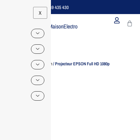
Support B2B Dédié | 06 49 435 430
X
MaisonElectro
Home
/
Ecran
/ Projecteur EPSON Full HD 1080p