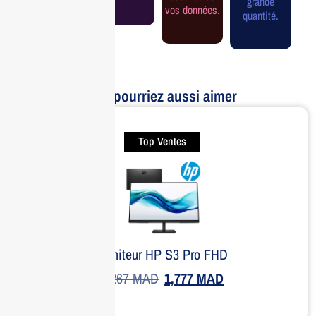
grande
vos données.
quantité.
Vous pourriez aussi aimer
Top Ventes
Moniteur HP S3 Pro FHD
2,267
MAD
1,777
MAD