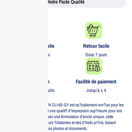
Notre Pacte Qualité
Livraison gratuite​
Retour facile​
partout au Maroc
Sous 7 jours
Garantie 1 an
Facilité de paiement
Sur tous nos produits
Jusqu’à x 4
La cartouche d’encre CANON CLI-65 GY est sp?cialement con?ue pour les
imprimantes Pro-200, offrant une qualit? d’impression sup?rieure pour vos
projets les plus exigeants. Avec une formulation d’encre unique, cette
cartouche garantit des couleurs ?clatantes et des d?tails pr?cis, faisant
ressortir toute la beaut? de vos photos et documents.