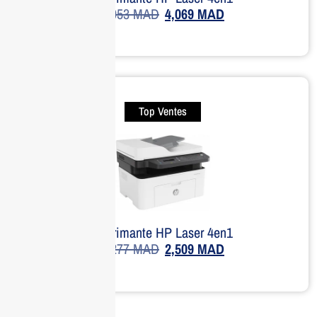
5,053
MAD
4,069
MAD
Top Ventes
Imprimante HP Laser 4en1
3,277
MAD
2,509
MAD