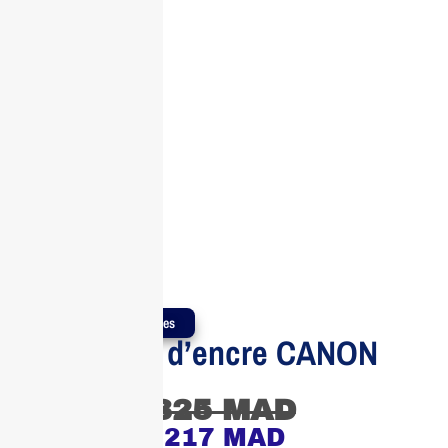
Produits Authentiques
Cartouche d’encre CANON
CLI-65 GY
325
MAD
217
MAD