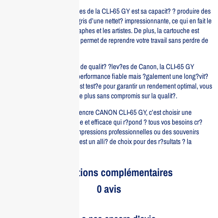
L’un des principaux avantages de la CLI-65 GY est sa capacit? ? produire des
impressions en niveaux de gris d’une nettet? impressionnante, ce qui en fait le
choix id?al pour les photographes et les artistes. De plus, la cartouche est
facile ? installer, ce qui vous permet de reprendre votre travail sans perdre de
temps.
Fabriqu?e selon les normes de qualit? ?lev?es de Canon, la CLI-65 GY
assure non seulement une performance fiable mais ?galement une long?vit?
accrue. Chaque cartouche est test?e pour garantir un rendement optimal, vous
permettant d’imprimer encore plus sans compromis sur la qualit?.
Investir dans la cartouche d’encre CANON CLI-65 GY, c’est choisir une
solution d’impression durable et efficace qui r?pond ? tous vos besoins cr?
atifs. Que ce soit pour des impressions professionnelles ou des souvenirs
personnels, cette cartouche est un alli? de choix pour des r?sultats ? la
hauteur de vos attentes.
Informations complémentaires
0 avis