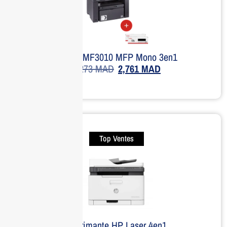
Canon MF3010 MFP Mono 3en1
4,273
MAD
2,761
MAD
Top Ventes
Imprimante HP Laser 4en1