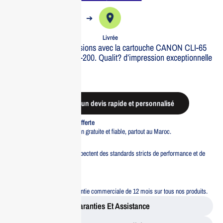
➔
➔
Commande
Expédiée
Livrée
Optimisez vos impressions avec la cartouche CANON CLI-65
GY, id?ale pour le Pro-200. Qualit? d’impression exceptionnelle
garantie.
Out of stock
Demander un devis rapide et personnalisé
Livraison standard offerte
Profitez d’une livraison gratuite et fiable, partout au Maroc.
Pacte Qualité
Tous nos produits respectent des standards stricts de performance et de
sécurité.
Garantie 12 mois
Bénéficiez d’une garantie commerciale de 12 mois sur tous nos produits.
Garanties Et Assistance