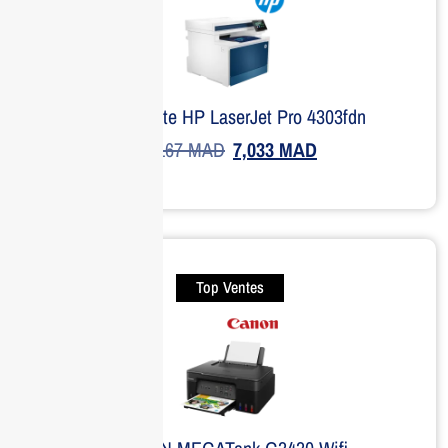
Imprimante HP LaserJet Pro 4303fdn
9,167
MAD
7,033
MAD
Top Ventes