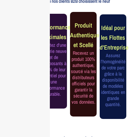
Voici pourquoi nos clients B2B choisissent le neuf
Garantie
Produit
Performance
Idéal pour
Constructeur
Authentique
Maximales
les Flottes
Complète
et Scellé
Profitez d'une
d'Entreprise
Bénéficiez de
batterie neuve
Recevez un
la garantie
Assurez
et de
produit 100%
officielle pour
l'homogénéité
composants à
authentique,
une tranquillité
de votre parc
100% de leur
sourcé via les
d'esprit et une
grâce à la
potentiel pour
distributeurs
continuité de
disponibilité
une
officiels pour
service
de modèles
performance
garantir la
assurée.
identiques en
durable.
sécurité de
grande
vos données.
quantité.