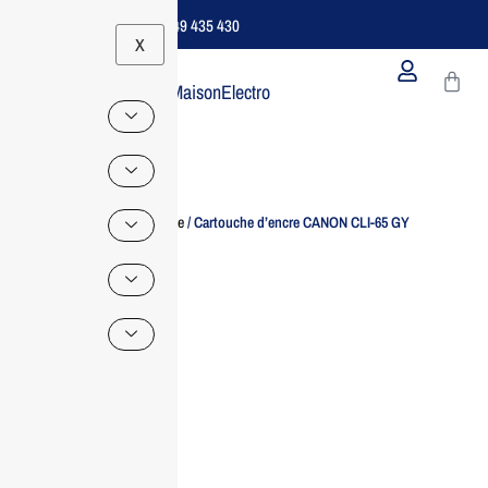
Support B2B Dédié | 06 49 435 430
X
MaisonElectro
Home
/
Imprimante
/ Cartouche d’encre CANON CLI-65 GY