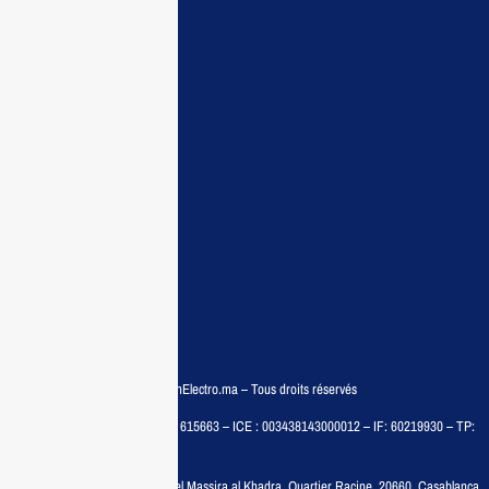
Maisonelectro:
Accueil
Guide d’achat
Demande de devis
Contactez nous
Conditions:
Qui sommes nous
Conditions générales
Politiques de confidentialité
FAQ
© COPYRIGHT 2025 – MaisonElectro.ma – Tous droits réservés
MAISON MEDIA, SARL – RC : 615663 – ICE : 003438143000012 – IF: 60219930 – TP:
35788030
Adresse :
6, rue 6 Octobre Bd el Massira al Khadra, Quartier Racine, 20660, Casablanca