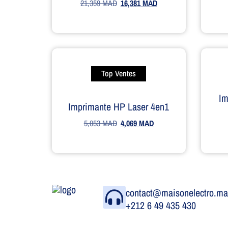
21,359
MAD
16,381
MAD
Top Ventes
Im
Imprimante HP Laser 4en1
5,053
MAD
4,069
MAD
contact@maisonelectro.m
+212 6 49 435 430