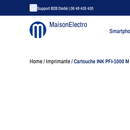
Support B2B Dédié | 06 49 435 430
MaisonElectro
Smartph
Home
Imprimante
/
/ Cartouche INK PFI-1000 M