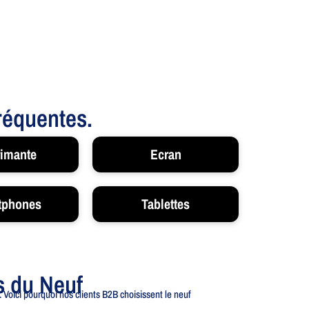
fréquentes.
imante
Ecran
tphones
Tablettes
s du Neuf
 Voici pourquoi nos clients B2B choisissent le neuf