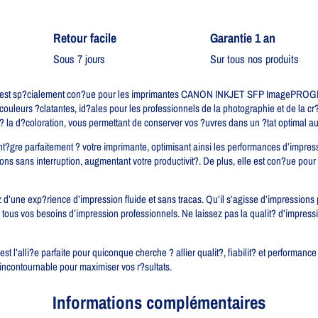
Retour facile​
Garantie 1 an
Sous 7 jours
Sur tous nos produits
t sp?cialement con?ue pour les imprimantes CANON INKJET SFP ImagePROGRA
ouleurs ?clatantes, id?ales pour les professionnels de la photographie et de la cr
 ? la d?coloration, vous permettant de conserver vos ?uvres dans un ?tat optimal au
s’int?gre parfaitement ? votre imprimante, optimisant ainsi les performances d’impr
ns sans interruption, augmentant votre productivit?. De plus, elle est con?ue pour 
d’une exp?rience d’impression fluide et sans tracas. Qu’il s’agisse d’impressions p
our tous vos besoins d’impression professionnels. Ne laissez pas la qualit? d’impr
l’alli?e parfaite pour quiconque cherche ? allier qualit?, fiabilit? et performan
 incontournable pour maximiser vos r?sultats.
Informations complémentaires