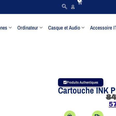
0
ones
Ordinateur
Casque et Audio
Accessoire I
Produits Authentiques
Cartouche INK P
8
5