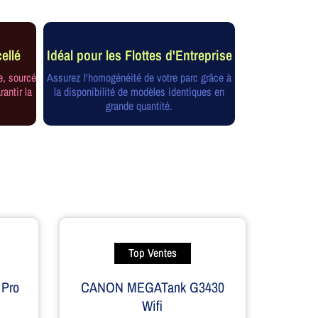
ellé
Idéal pour les Flottes d'Entreprise
e, sourcé
Assurez l'homogénéité de votre parc grâce à
rantir la
la disponibilité de modèles identiques en
grande quantité.
Top Ventes
 Pro
CANON MEGATank G3430
Wifi