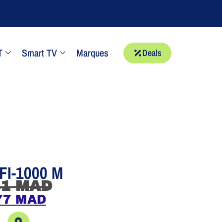
T
Smart TV
Marques
Deals
FI-1000 M
41
MAD
77
MAD