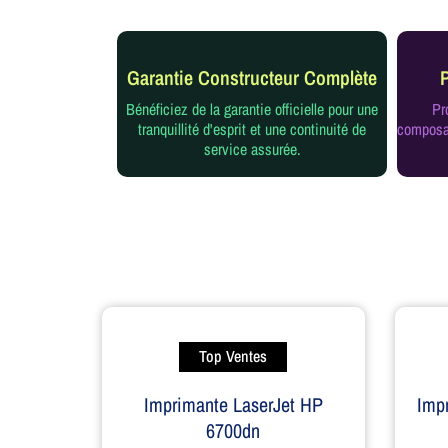
Garantie Constructeur Complète
Bénéficiez de la garantie officielle pour une
Pr
tranquillité d'esprit et une continuité de
composan
service assurée.
Top Ventes
Imprimante LaserJet HP
Imp
6700dn