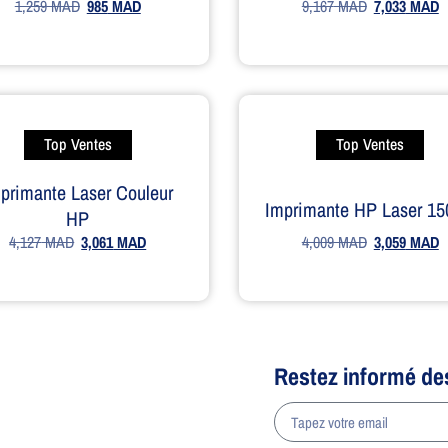
1,259
MAD
985
MAD
9,167
MAD
7,033
MAD
Top Ventes
Top Ventes
primante Laser Couleur
Imprimante HP Laser 1
HP
4,009
MAD
3,059
MAD
4,127
MAD
3,061
MAD
Restez informé de
a