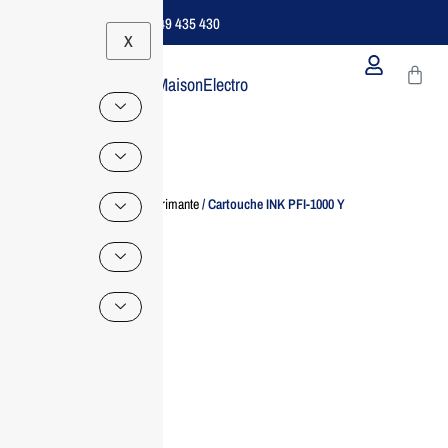
Support B2B Dédié | 06 49 435 430
X
MaisonElectro
Home
/
Imprimante
/ Cartouche INK PFI-1000 Y