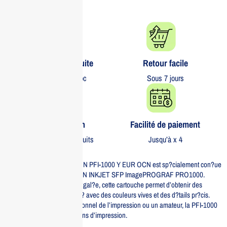
Livraison gratuite​
Retour facile​
partout au Maroc
Sous 7 jours
Garantie 1 an
Facilité de paiement
Sur tous nos produits
Jusqu’à x 4
La cartouche d’encre CANON PFI-1000 Y EUR OCN est sp?cialement con?ue
pour les imprimantes CANON INKJET SFP ImagePROGRAF PRO1000.
Offrant une performance in?gal?e, cette cartouche permet d’obtenir des
impressions de haute qualit? avec des couleurs vives et des d?tails pr?cis.
Que vous soyez un professionnel de l’impression ou un amateur, la PFI-1000
Y r?pondra ? tous vos besoins d’impression.