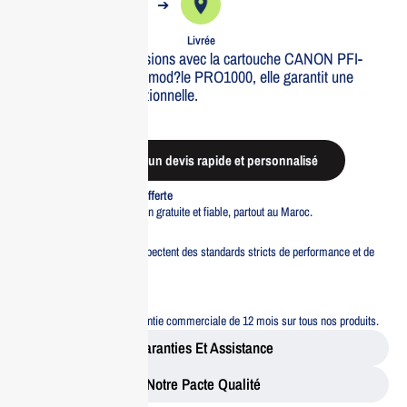
➔
➔
Commande
Expédiée
Livrée
Optimisez vos impressions avec la cartouche CANON PFI-
1000 Y. Id?ale pour le mod?le PRO1000, elle garantit une
qualit? d’image exceptionnelle.
Out of stock
Demander un devis rapide et personnalisé
Livraison standard offerte
Profitez d’une livraison gratuite et fiable, partout au Maroc.
Pacte Qualité
Tous nos produits respectent des standards stricts de performance et de
sécurité.
Garantie 12 mois
Bénéficiez d’une garantie commerciale de 12 mois sur tous nos produits.
Garanties Et Assistance
Notre Pacte Qualité