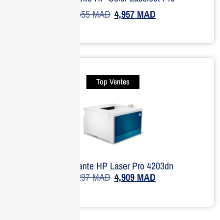
6,455
MAD
4,957
MAD
Top Ventes
Imprimante HP Laser Pro 4203dn
7,297
MAD
4,909
MAD