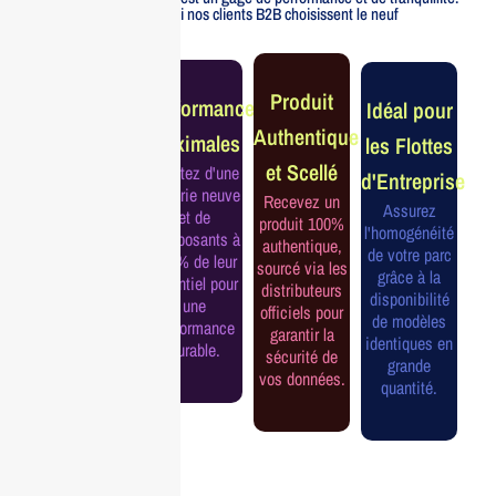
Voici pourquoi nos clients B2B choisissent le neuf
Garantie
Produit
Performance
Idéal pour
Constructeur
Authentique
Maximales
les Flottes
Complète
et Scellé
Profitez d'une
d'Entreprise
Bénéficiez de
batterie neuve
Recevez un
la garantie
Assurez
et de
produit 100%
officielle pour
l'homogénéité
composants à
authentique,
une tranquillité
de votre parc
100% de leur
sourcé via les
d'esprit et une
grâce à la
potentiel pour
distributeurs
continuité de
disponibilité
une
officiels pour
service
de modèles
performance
garantir la
assurée.
identiques en
durable.
sécurité de
grande
vos données.
quantité.