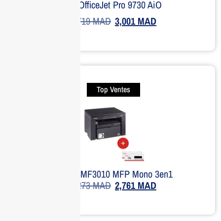
HP OfficeJet Pro 9730 AiO
3,719
MAD
3,001
MAD
Top Ventes
Canon MF3010 MFP Mono 3en1
4,273
MAD
2,761
MAD