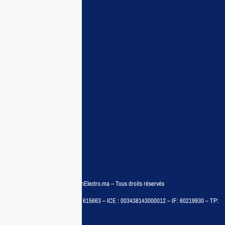
Maisonelectro:
Accueil
Guide d’achat
Demande de devis
Contactez nous
Conditions:
Qui sommes nous
Conditions générales
Politiques de confidentialité
FAQ
© COPYRIGHT 2025 – MaisonElectro.ma – Tous droits réservés
MAISON MEDIA, SARL – RC : 615663 – ICE : 003438143000012 – IF: 60219930 – TP:
35788030