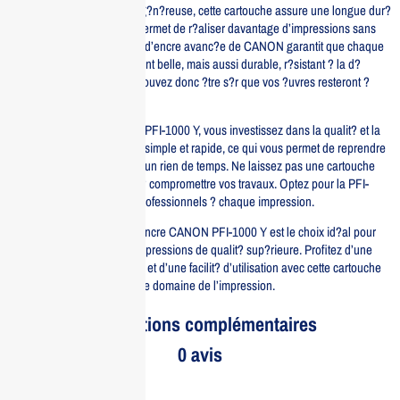
Avec une capacit? d’encre g?n?reuse, cette cartouche assure une longue dur?
e d’utilisation, ce qui vous permet de r?aliser davantage d’impressions sans
interruption. La technologie d’encre avanc?e de CANON garantit que chaque
impression est non seulement belle, mais aussi durable, r?sistant ? la d?
coloration et ? l’eau. Vous pouvez donc ?tre s?r que vos ?uvres resteront ?
clatantes au fil du temps.
En choisissant la cartouche PFI-1000 Y, vous investissez dans la qualit? et la
fiabilit?. Son installation est simple et rapide, ce qui vous permet de reprendre
vos projets d’impression en un rien de temps. Ne laissez pas une cartouche
d’encre de mauvaise qualit? compromettre vos travaux. Optez pour la PFI-
1000 Y pour des r?sultats professionnels ? chaque impression.
En r?sum?, la cartouche d’encre CANON PFI-1000 Y est le choix id?al pour
ceux qui recherchent des impressions de qualit? sup?rieure. Profitez d’une
performance exceptionnelle et d’une facilit? d’utilisation avec cette cartouche
qui a fait ses preuves dans le domaine de l’impression.
Informations complémentaires
0 avis