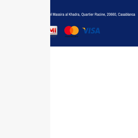
35788030
Adresse :
6, rue 6 Octobre Bd el Massira al Khadra, Quartier Racine, 20660, Casablanca