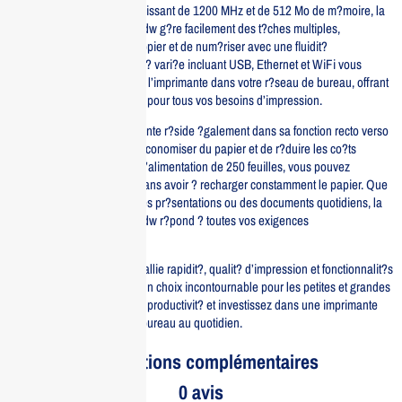
?quip?e d’un processeur puissant de 1200 MHz et de 512 Mo de m?moire, la
HP LaserJet Pro MFP 4103dw g?re facilement des t?ches multiples,
permettant d’imprimer, de copier et de num?riser avec une fluidit?
remarquable. Sa connectivit? vari?e incluant USB, Ethernet et WiFi vous
permet d’int?grer facilement l’imprimante dans votre r?seau de bureau, offrant
ainsi une flexibilit? optimale pour tous vos besoins d’impression.
L’avantage de cette imprimante r?side ?galement dans sa fonction recto verso
automatique, qui permet d’?conomiser du papier et de r?duire les co?ts
d’impression. Avec un bac d’alimentation de 250 feuilles, vous pouvez
imprimer de gros volumes sans avoir ? recharger constamment le papier. Que
ce soit pour des rapports, des pr?sentations ou des documents quotidiens, la
HP LaserJet Pro MFP 4103dw r?pond ? toutes vos exigences
professionnelles.
En conclusion, cet appareil allie rapidit?, qualit? d’impression et fonctionnalit?s
polyvalentes, faisant de lui un choix incontournable pour les petites et grandes
entreprises. Am?liorez votre productivit? et investissez dans une imprimante
qui simplifie vos t?ches de bureau au quotidien.
Informations complémentaires
0 avis