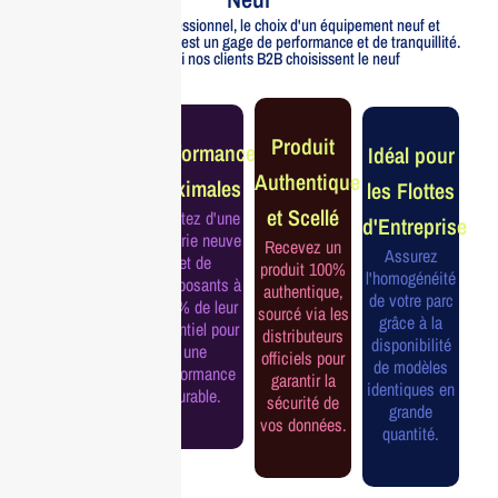
Pour un usage professionnel, le choix d'un équipement neuf et
officiellement distribué est un gage de performance et de tranquillité.
Voici pourquoi nos clients B2B choisissent le neuf
Garantie
Produit
Performance
Idéal pour
Constructeur
Authentique
Maximales
les Flottes
Complète
et Scellé
Profitez d'une
d'Entreprise
Bénéficiez de
batterie neuve
Recevez un
la garantie
Assurez
et de
produit 100%
officielle pour
l'homogénéité
composants à
authentique,
une tranquillité
de votre parc
100% de leur
sourcé via les
d'esprit et une
grâce à la
potentiel pour
distributeurs
continuité de
disponibilité
une
officiels pour
service
de modèles
performance
garantir la
assurée.
identiques en
durable.
sécurité de
grande
vos données.
quantité.