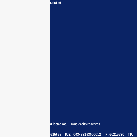
Livraison partout au Maroc (Gratuite)
Maisonelectro:
Accueil
Guide d’achat
Demande de devis
Contactez nous
Conditions:
Qui sommes nous
Conditions générales
Politiques de confidentialité
FAQ
© COPYRIGHT 2025 – MaisonElectro.ma – Tous droits réservés
MAISON MEDIA, SARL – RC : 615663 – ICE : 003438143000012 – IF: 60219930 – TP: