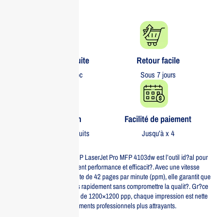
Livraison gratuite​
Retour facile​
partout au Maroc
Sous 7 jours
Garantie 1 an
Facilité de paiement
Sur tous nos produits
Jusqu’à x 4
L’imprimante multifonction HP LaserJet Pro MFP 4103dw est l’outil id?al pour
les entreprises qui recherchent performance et efficacit?. Avec une vitesse
d’impression impressionnante de 42 pages par minute (ppm), elle garantit que
vos documents sont produits rapidement sans compromettre la qualit?. Gr?ce
? sa r?solution d’impression de 1200×1200 ppp, chaque impression est nette
et pr?cise, rendant vos documents professionnels plus attrayants.