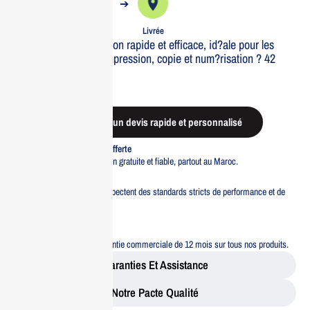
➔
➔
Commande
Expédiée
Livrée
Imprimante multifonction rapide et efficace, id?ale pour les
bureaux modernes. Impression, copie et num?risation ? 42
ppm.
Out of stock
Demander un devis rapide et personnalisé
Livraison standard offerte
Profitez d’une livraison gratuite et fiable, partout au Maroc.
Pacte Qualité
Tous nos produits respectent des standards stricts de performance et de
sécurité.
Garantie 12 mois
Bénéficiez d’une garantie commerciale de 12 mois sur tous nos produits.
Garanties Et Assistance
Notre Pacte Qualité