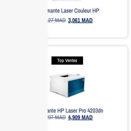
Imprimante Laser Couleur HP
4,127
MAD
3,061
MAD
Top Ventes
Imprimante HP Laser Pro 4203dn
7,297
MAD
4,909
MAD