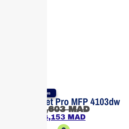
Produits Authentiques
HP LaserJet Pro MFP 4103dw
5,603
MAD
4,153
MAD