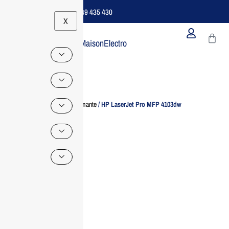
Support B2B Dédié | 06 49 435 430
X
MaisonElectro
Home
/
Imprimante
/ HP LaserJet Pro MFP 4103dw