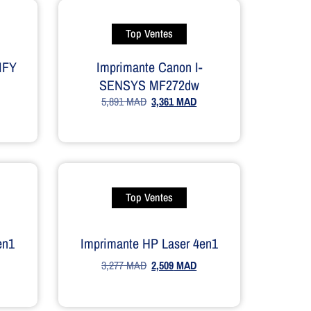
Top Ventes
IFY
Imprimante Canon I-
SENSYS MF272dw
5,891
MAD
3,361
MAD
Top Ventes
en1
Imprimante HP Laser 4en1
3,277
MAD
2,509
MAD