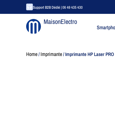
Support B2B Dédié | 06 49 435 430
MaisonElectro
Smartph
Home
Imprimante
/
/ Imprimante HP Laser PRO