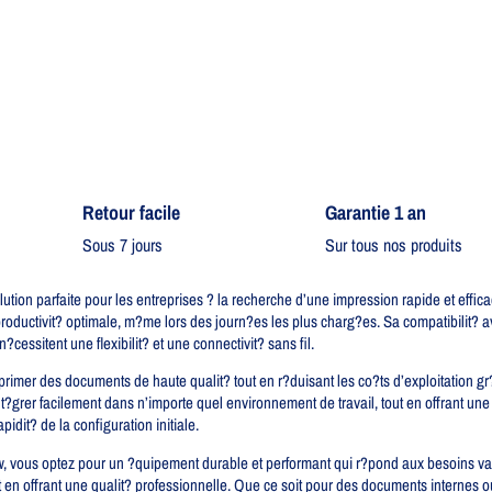
Retour facile​
Garantie 1 an
Sous 7 jours
Sur tous nos produits
ion parfaite pour les entreprises ? la recherche d’une impression rapide et effic
oductivit? optimale, m?me lors des journ?es les plus charg?es. Sa compatibilit? av
cessitent une flexibilit? et une connectivit? sans fil.
rimer des documents de haute qualit? tout en r?duisant les co?ts d’exploitation gr
rer facilement dans n’importe quel environnement de travail, tout en offrant une p
rapidit? de la configuration initiale.
 vous optez pour un ?quipement durable et performant qui r?pond aux besoins var
 en offrant une qualit? professionnelle. Que ce soit pour des documents internes o