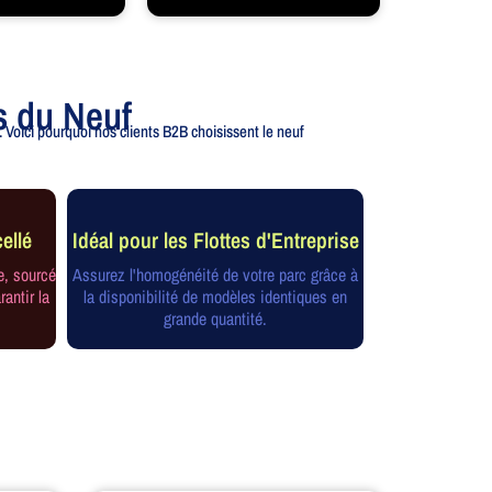
s du Neuf
 Voici pourquoi nos clients B2B choisissent le neuf
ellé
Idéal pour les Flottes d'Entreprise
e, sourcé
Assurez l'homogénéité de votre parc grâce à
rantir la
la disponibilité de modèles identiques en
grande quantité.