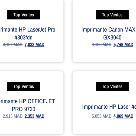
Top Ventes
Top Ventes
rimante HP LaserJet Pro
Imprimante Canon MAX
4303fdn
GX3040
9,167
MAD
7,033
MAD
8,125
MAD
5,749
MAD
Top Ventes
Top Ventes
primante HP OFFICEJET
Imprimante HP Laser 4
PRO 9720
5,053
MAD
4,069
MAD
2,915
MAD
2,353
MAD