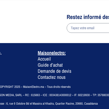
Restez informé de
a
.
Maisonelectro:
Accueil
Guide d’achat
Demande de devis
Contactez nous
PYRIGHT 2025 – MaisonElectro.ma – Tous droits réservés
SON MEDIA, SARL – RC : 615663 – ICE : 003438143000012 – IF: 60219930 – TP: 3578803
sse :
6, rue 6 Octobre Bd el Massira al Khadra, Quartier Racine, 20660, Casablanca