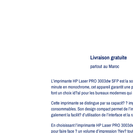
Livraison gratuite​
partout au Maroc
L’imprimante HP Laser PRO 3003dw SFP est la solut
minute en monochrome, cet appareil garantit une pr
font un choix id?al pour les bureaux modernes qui n?
Cette imprimante se distingue par sa capacit? ? imp
consommables. Son design compact permet de l’int?g
galement la facilit? d’utilisation de l’interface et la 
En choisissant l’imprimante HP Laser PRO 3003dw,
pour faire face ? un volume d’impression ?lev? tout