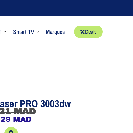
T
Smart TV
Marques
Deals
Laser PRO 3003dw
21
MAD
629
MAD