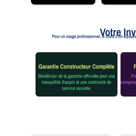
Votre In
Pour un usage professionnel, le choix d'un équipem
Garantie Constructeur Complète
Bénéficiez de la garantie officielle pour une
Pr
tranquillité d'esprit et une continuité de
composan
service assurée.