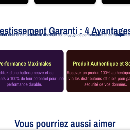
vestissement Garanti : 4 Avantage
ent neuf et officiellement distribué est un gage de performance et de tranquillité.
Performance Maximales
Produit Authentique et Sc
ofitez d'une batterie neuve et de
Recevez un produit 100% authentiqu
ts à 100% de leur potentiel pour une
via les distributeurs officiels pour ga
performance durable.
sécurité de vos données.
Vous pourriez aussi aimer