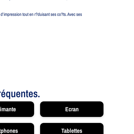
d’impression tout en r?duisant ses co?ts. Avec ses
fréquentes.
imante
Ecran
tphones
Tablettes