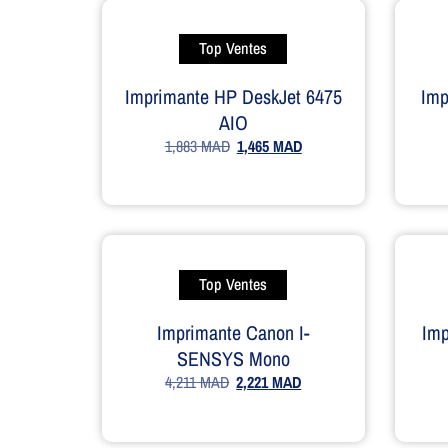
Top Ventes
Imprimante HP DeskJet 6475
Imp
AIO
1,883
MAD
1,465
MAD
Top Ventes
Imprimante Canon I-
Im
SENSYS Mono
4,211
MAD
2,221
MAD