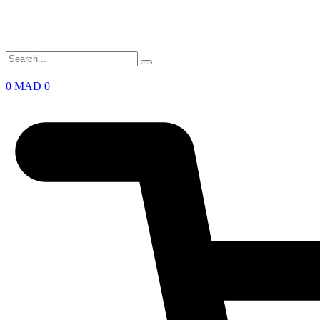
Support B2B Dédié | 06 49 435 430
0
MAD
0