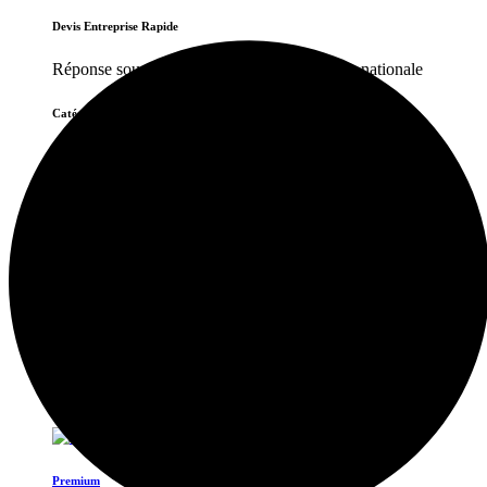
Devis Entreprise Rapide
Réponse sous 10–30 minFacture & livraison nationale
Catégories
Tout voir
Abordable
Entreprise
Milieu de Gamme
Premium