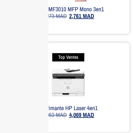
Canon MF3010 MFP Mono 3en1
4,273
MAD
2,761
MAD
Top Ventes
Imprimante HP Laser 4en1
5,053
MAD
4,069
MAD