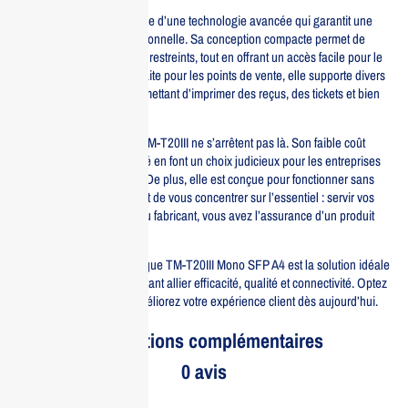
Cette imprimante est équipée d’une technologie avancée qui garantit une
qualité d’impression exceptionnelle. Sa conception compacte permet de
l’installer dans des espaces restreints, tout en offrant un accès facile pour le
chargement du papier. Parfaite pour les points de vente, elle supporte divers
formats de papier, vous permettant d’imprimer des reçus, des tickets et bien
plus encore.
Les avantages de l’Epson TM-T20III ne s’arrêtent pas là. Son faible coût
d’exploitation et sa durabilité en font un choix judicieux pour les entreprises
soucieuses de leur budget. De plus, elle est conçue pour fonctionner sans
interruption, vous permettant de vous concentrer sur l’essentiel : servir vos
clients. Avec une garantie du fabricant, vous avez l’assurance d’un produit
fiable et performant.
En résumé, l’Epson Thermique TM-T20III Mono SFP A4 est la solution idéale
pour les commerces souhaitant allier efficacité, qualité et connectivité. Optez
pour cette imprimante et améliorez votre expérience client dès aujourd’hui.
Informations complémentaires
0 avis