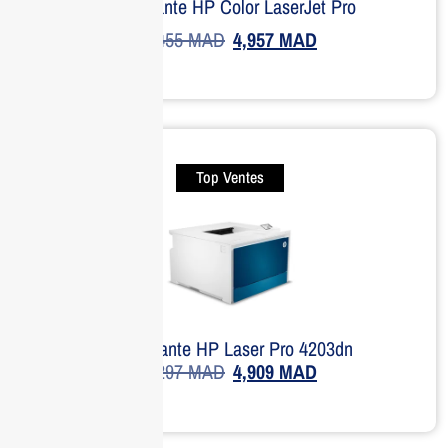
Imprimante HP Color LaserJet Pro
6,455
MAD
4,957
MAD
Top Ventes
Imprimante HP Laser Pro 4203dn
7,297
MAD
4,909
MAD