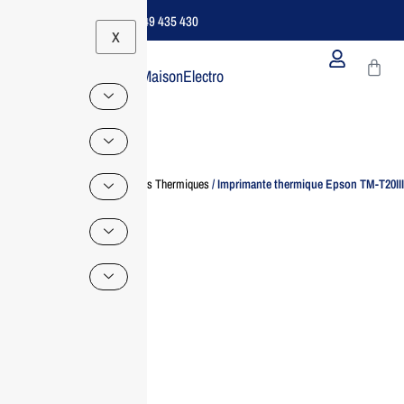
Support B2B Dédié | 06 49 435 430
X
MaisonElectro
Home
/
Imprimante
/
Imprimantes Thermiques
/ Imprimante thermique Epson TM-T20III