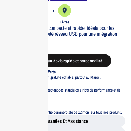
➔
➔
Commande
Expédiée
Livrée
Imprimante thermique compacte et rapide, idéale pour les
commerces. Connectivité réseau USB pour une intégration
facile.
Out of stock
Demander un devis rapide et personnalisé
Livraison standard offerte
Profitez d’une livraison gratuite et fiable, partout au Maroc.
Pacte Qualité
Tous nos produits respectent des standards stricts de performance et de
sécurité.
Garantie 12 mois
Bénéficiez d’une garantie commerciale de 12 mois sur tous nos produits.
Garanties Et Assistance