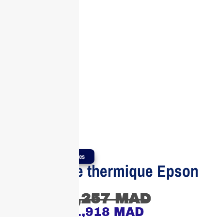
Produits Authentiques
Imprimante thermique Epson
TM-T20III
2,257
MAD
1,918
MAD