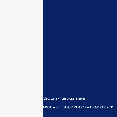
Maisonelectro:
Accueil
Guide d’achat
Demande de devis
Contactez nous
Conditions:
Qui sommes nous
Conditions générales
Politiques de confidentialité
FAQ
© COPYRIGHT 2025 – MaisonElectro.ma – Tous droits réservés
MAISON MEDIA, SARL – RC : 615663 – ICE : 003438143000012 – IF: 60219930 – TP:
35788030