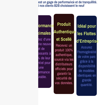
officiellement distribué est un gage de performance et de tranquillité.
Voici pourquoi nos clients B2B choisissent le neuf
Garantie
Produit
Performance
Idéal pour
Constructeur
Authentique
Maximales
les Flottes
Complète
et Scellé
Profitez d'une
d'Entreprise
Bénéficiez de
batterie neuve
Recevez un
la garantie
Assurez
et de
produit 100%
officielle pour
l'homogénéité
composants à
authentique,
une tranquillité
de votre parc
100% de leur
sourcé via les
d'esprit et une
grâce à la
potentiel pour
distributeurs
continuité de
disponibilité
une
officiels pour
service
de modèles
performance
garantir la
assurée.
identiques en
durable.
sécurité de
grande
vos données.
quantité.