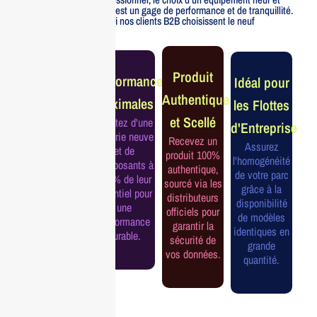
officiellement distribué est un gage de performance et de tranquillité.
Voici pourquoi nos clients B2B choisissent le neuf
Garantie
Produit
Performance
Idéal pour
Constructeur
Authentique
Maximales
les Flottes
Complète
et Scellé
Profitez d'une
d'Entreprise
Bénéficiez de
batterie neuve
Recevez un
la garantie
Assurez
et de
produit 100%
officielle pour
l'homogénéité
composants à
authentique,
une tranquillité
de votre parc
100% de leur
sourcé via les
d'esprit et une
grâce à la
potentiel pour
distributeurs
continuité de
disponibilité
une
officiels pour
service
de modèles
performance
garantir la
assurée.
identiques en
durable.
sécurité de
grande
vos données.
quantité.