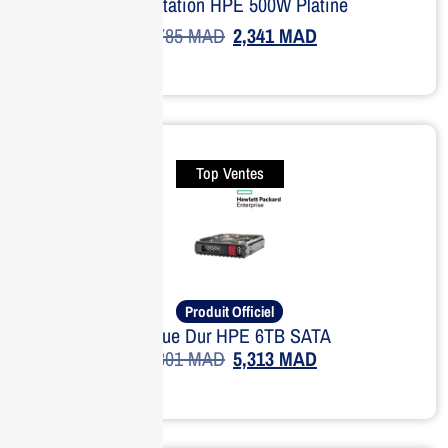
Alimentation HPE 500W Platine
2,785
MAD
2,341
MAD
Top Ventes
Produit Officiel
Disque Dur HPE 6TB SATA
6,301
MAD
5,313
MAD