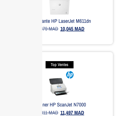
Imprimante HP LaserJet M611dn
13,379
MAD
10,045
MAD
Top Ventes
Scanner HP ScanJet N7000
15,311
MAD
11,497
MAD