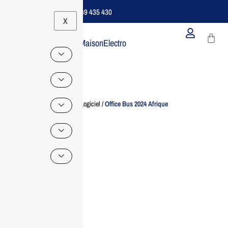
Support B2B Dédié | 06 49 435 430
X
MaisonElectro
Home
/
Logiciel
/ Office Bus 2024 Afrique