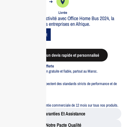
➔
➔
Commande
Expédiée
Livrée
Optimisez votre productivité avec Office Home Bus 2024, la
solution idéale pour les entreprises en Afrique.
Add To Cart
Demander un devis rapide et personnalisé
Livraison standard offerte
Profitez d’une livraison gratuite et fiable, partout au Maroc.
Pacte Qualité
Tous nos produits respectent des standards stricts de performance et de
sécurité.
Garantie 12 mois
Bénéficiez d’une garantie commerciale de 12 mois sur tous nos produits.
Garanties Et Assistance
Notre Pacte Qualité