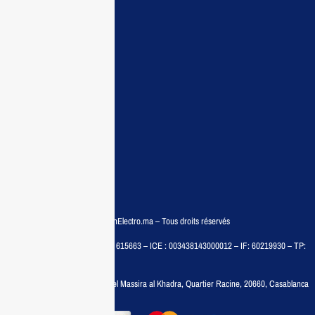
Accueil
Guide d’achat
Demande de devis
Contactez nous
Conditions:
Qui sommes nous
Conditions générales
Politiques de confidentialité
FAQ
© COPYRIGHT 2025 – MaisonElectro.ma – Tous droits réservés
MAISON MEDIA, SARL – RC : 615663 – ICE : 003438143000012 – IF: 60219930 – TP:
35788030
Adresse :
6, rue 6 Octobre Bd el Massira al Khadra, Quartier Racine, 20660, Casablanca