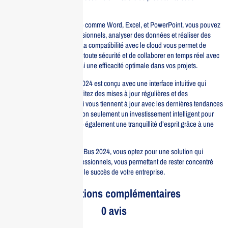
collaboration.
Avec des applications phare comme Word, Excel, et PowerPoint, vous pouvez
créer des documents professionnels, analyser des données et réaliser des
présentations percutantes. La compatibilité avec le cloud vous permet de
sauvegarder vos fichiers en toute sécurité et de collaborer en temps réel avec
vos collègues, assurant ainsi une efficacité optimale dans vos projets.
De plus, Office Home Bus 2024 est conçu avec une interface intuitive qui
facilite la prise en main. Profitez des mises à jour régulières et des
fonctionnalités avancées qui vous tiennent à jour avec les dernières tendances
du marché. Ce logiciel est non seulement un investissement intelligent pour
votre entreprise, mais il offre également une tranquillité d’esprit grâce à une
sécurité renforcée.
En choisissant Office Home Bus 2024, vous optez pour une solution qui
s’adapte à vos besoins professionnels, vous permettant de rester concentré
sur ce qui compte vraiment : le succès de votre entreprise.
Informations complémentaires
0 avis