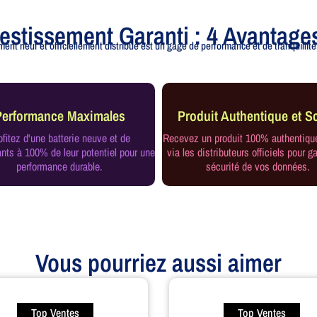
vestissement Garanti : 4 Avantage
ent neuf et officiellement distribué est un gage de performance et de tranquillité.
Performance Maximales
Produit Authentique et Sc
ofitez d'une batterie neuve et de
Recevez un produit 100% authentiqu
ts à 100% de leur potentiel pour une
via les distributeurs officiels pour ga
performance durable.
sécurité de vos données.
Vous pourriez aussi aimer
Top Ventes
Top Ventes