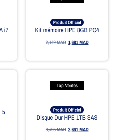
Produit Officiel
A i7
Kit mémoire HPE 8GB PC4
2,149
MAD
1,681
MAD
Top Ventes
Produit Officiel
 5
Disque Dur HPE 1TB SAS
3,495
MAD
2,641
MAD