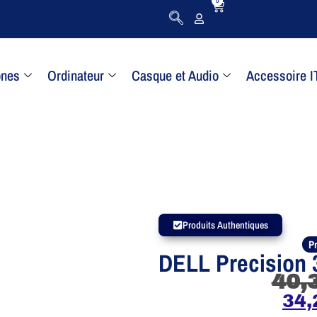
0
ones
Ordinateur
Casque et Audio
Accessoire I
Produits Authentiques
Pr
DELL Precision
40,
34,