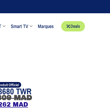
T
Smart TV
Marques
Deals
oduit Officiel
 3680 TWR
309
MAD
262
MAD