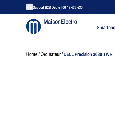
Support B2B Dédié | 06 49 435 430
MaisonElectro
Smartph
Home
Ordinateur
/
/ DELL Precision 3680 TWR