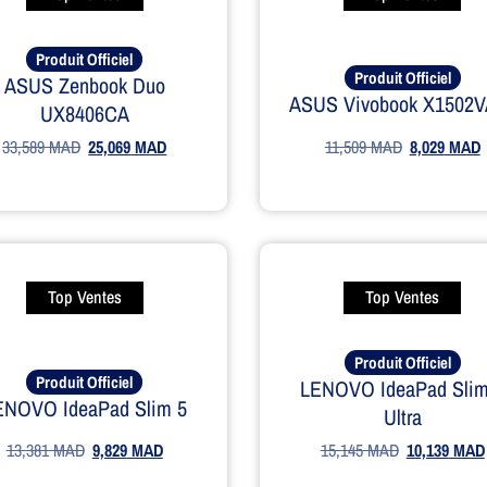
Produit Officiel
Produit Officiel
ASUS Zenbook Duo
ASUS Vivobook X1502V
UX8406CA
33,589
MAD
25,069
MAD
11,509
MAD
8,029
MAD
Top Ventes
Top Ventes
Produit Officiel
Produit Officiel
LENOVO IdeaPad Slim
ENOVO IdeaPad Slim 5
Ultra
15,145
MAD
10,139
MAD
13,381
MAD
9,829
MAD