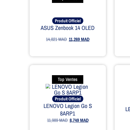
Produit Officiel
ASUS Zenbook 14 OLED
14,821
MAD
11,269
MAD
Top Ventes
Produit Officiel
LENOVO Legion Go S
L
8ARP1
11,989
MAD
8,749
MAD