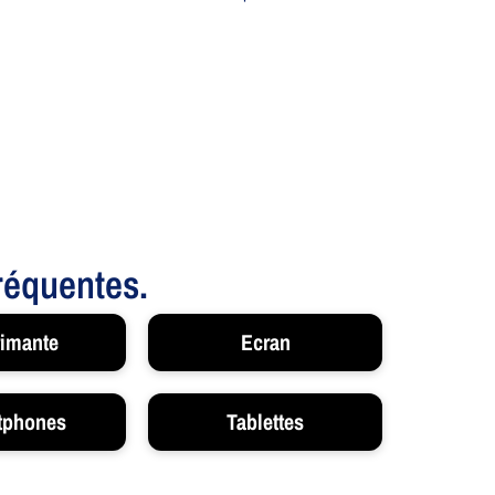
fréquentes.
imante
Ecran
tphones
Tablettes