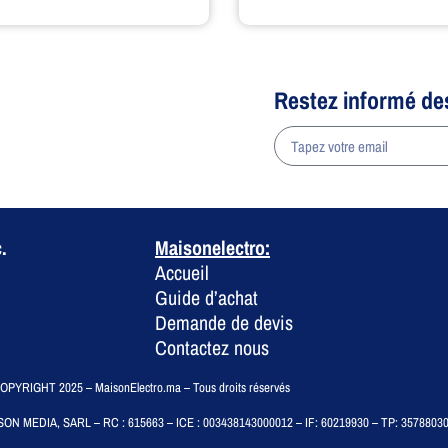
Restez informé de
a
.
Maisonelectro:
Accueil
Guide d’achat
Demande de devis
Contactez nous
PYRIGHT 2025 – MaisonElectro.ma – Tous droits réservés
SON MEDIA, SARL – RC : 615663 – ICE : 003438143000012 – IF: 60219930 – TP: 3578803