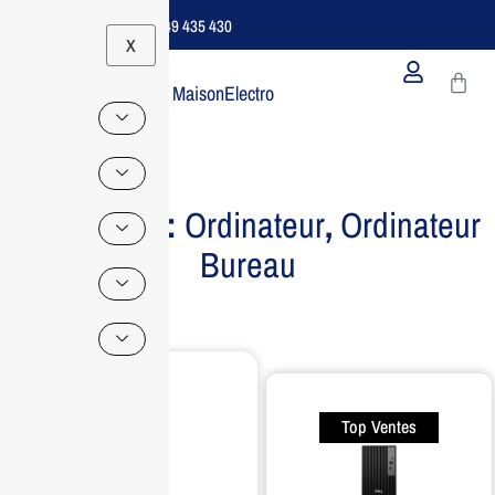
Support B2B Dédié | 06 49 435 430
X
MaisonElectro
Categories:
Ordinateur
,
Ordinateur
Bureau
Top Ventes