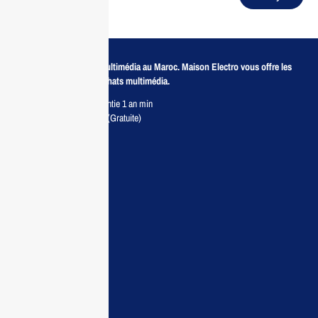
Revendeur de produits multimédia au Maroc. Maison Electro vous offre les
meilleurs prix pour vos achats multimédia.
Retour sous 7 jours & Garantie 1 an min
Livraison partout au Maroc (Gratuite)
Maisonelectro:
Accueil
Guide d’achat
Demande de devis
Contactez nous
Conditions:
Qui sommes nous
Conditions générales