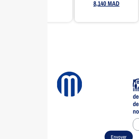
8,140
MAD
Re
in
de
de
no
Envoyer