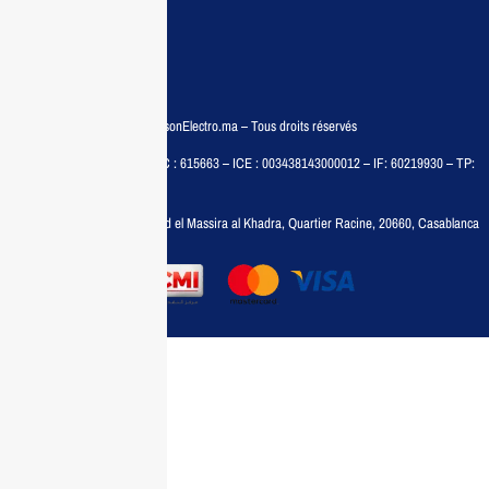
Politiques de confidentialité
FAQ
© COPYRIGHT 2025 – MaisonElectro.ma – Tous droits réservés
MAISON MEDIA, SARL – RC : 615663 – ICE : 003438143000012 – IF: 60219930 – TP:
35788030
Adresse :
6, rue 6 Octobre Bd el Massira al Khadra, Quartier Racine, 20660, Casablanca