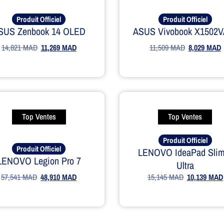
Produit Officiel
Produit Officiel
SUS Zenbook 14 OLED
ASUS Vivobook X1502V
14,821
MAD
11,269
MAD
11,509
MAD
8,029
MAD
Top Ventes
Top Ventes
Produit Officiel
Produit Officiel
LENOVO IdeaPad Slim
LENOVO Legion Pro 7
Ultra
57,541
MAD
48,910
MAD
15,145
MAD
10,139
MAD