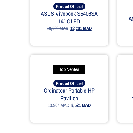
Produit Officiel
ASUS Vivobook S5406SA
A
14″ OLED
16,069
MAD
12,301
MAD
Top Ventes
Produit Officiel
Ordinateur Portable HP
Pavilion
10,907
MAD
8,521
MAD