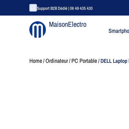
Support B2B Dédié | 06 49 435 430
MaisonElectro
Smartph
Home
Ordinateur
PC Portable
/
/
/ DELL Laptop 