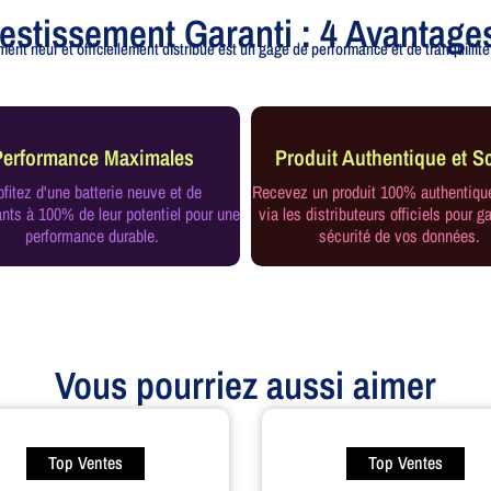
vestissement Garanti : 4 Avantage
ent neuf et officiellement distribué est un gage de performance et de tranquillité.
Performance Maximales
Produit Authentique et Sc
ofitez d'une batterie neuve et de
Recevez un produit 100% authentiqu
ts à 100% de leur potentiel pour une
via les distributeurs officiels pour ga
performance durable.
sécurité de vos données.
Vous pourriez aussi aimer
Top Ventes
Top Ventes