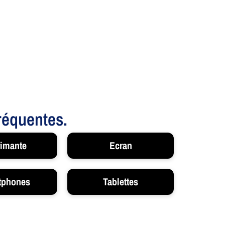
fréquentes.
imante
Ecran
tphones
Tablettes