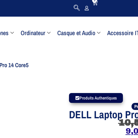
0
ones
Ordinateur
Casque et Audio
Accessoire I
Pro 14 Core5
Produits Authentiques
Pr
DELL Laptop Pro
10,
9,