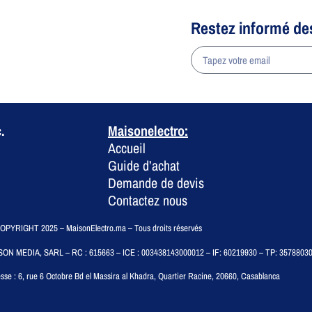
Restez informé de
a
.
Maisonelectro:
Accueil
Guide d’achat
Demande de devis
Contactez nous
PYRIGHT 2025 – MaisonElectro.ma – Tous droits réservés
SON MEDIA, SARL – RC : 615663 – ICE : 003438143000012 – IF: 60219930 – TP: 3578803
sse :
6, rue 6 Octobre Bd el Massira al Khadra, Quartier Racine, 20660, Casablanca