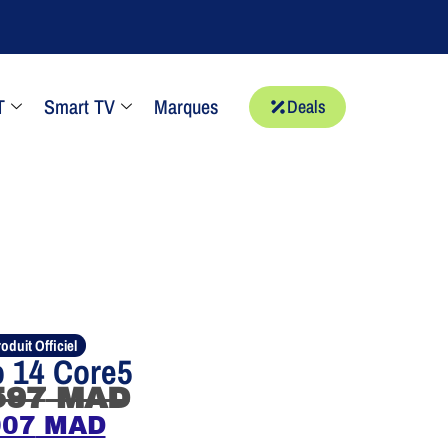
T
Smart TV
Marques
Deals
oduit Officiel
 14 Core5
597
MAD
007
MAD