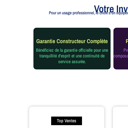
Votre In
Pour un usage professionnel, le choix d'un équipem
Garantie Constructeur Complète
Bénéficiez de la garantie officielle pour une
Pr
tranquillité d'esprit et une continuité de
composan
service assurée.
Top Ventes