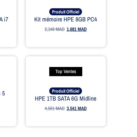
Produit Officiel
A i7
Kit mémoire HPE 8GB PC4
2,149
MAD
1,681
MAD
Top Ventes
Produit Officiel
 5
HPE 1TB SATA 6G Midline
4,561
MAD
3,541
MAD