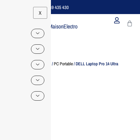
Support B2B Dédié | 06 49 435 430
X
MaisonElectro
Home
/
Ordinateur
/
PC Portable
/ DELL Laptop Pro 14 Ultra