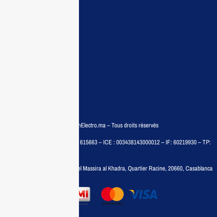
Demande de devis
Contactez nous
Conditions:
Qui sommes nous
Conditions générales
Politiques de confidentialité
FAQ
© COPYRIGHT 2025 – MaisonElectro.ma – Tous droits réservés
MAISON MEDIA, SARL – RC : 615663 – ICE : 003438143000012 – IF: 60219930 – TP:
35788030
Adresse :
6, rue 6 Octobre Bd el Massira al Khadra, Quartier Racine, 20660, Casablanca