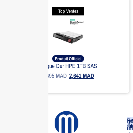
Top Ventes
Produit Officiel
Disque Dur HPE 1TB SAS
3,495
MAD
2,641
MAD
Re
in