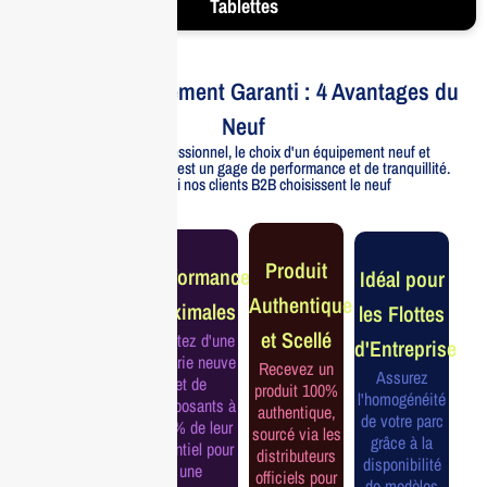
Tablettes
Votre Investissement Garanti : 4 Avantages du
Neuf
Pour un usage professionnel, le choix d'un équipement neuf et
officiellement distribué est un gage de performance et de tranquillité.
Voici pourquoi nos clients B2B choisissent le neuf
Garantie
Produit
Performance
Idéal pour
Constructeur
Authentique
Maximales
les Flottes
Complète
et Scellé
Profitez d'une
d'Entreprise
Bénéficiez de
batterie neuve
Recevez un
la garantie
Assurez
et de
produit 100%
officielle pour
l'homogénéité
composants à
authentique,
une tranquillité
de votre parc
100% de leur
sourcé via les
d'esprit et une
grâce à la
potentiel pour
distributeurs
continuité de
disponibilité
une
officiels pour
service
de modèles