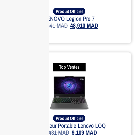
Produit Officiel
LENOVO Legion Pro 7
57,541
MAD
48,910
MAD
Top Ventes
Produit Officiel
Ordinateur Portable Lenovo LOQ
12,481
MAD
9,109
MAD