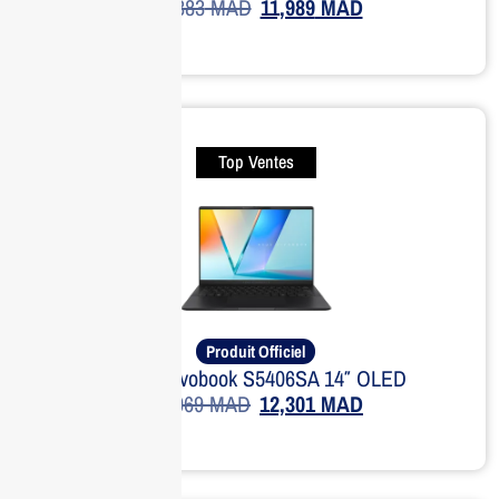
18,383
MAD
11,989
MAD
Top Ventes
Produit Officiel
ASUS Vivobook S5406SA 14″ OLED
16,069
MAD
12,301
MAD