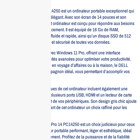
Le DELL Laptop Pro 14 PC14250 est un ordinateur portable exceptionnel qui
allie performance et design élégant. Avec son écran de 14 pouces et son
processeur Ultra 5-235U, cet ordinateur est conçu pour répondre aux besoins
des professionnels en déplacement. Il est équipé de 16 Go de RAM,
garantissant une multitâche fluide et rapide, ainsi qu’un disque SSD de 512
Go pour un stockage rapide et sécurisé de toutes vos données.
Ce modèle est préinstallé avec Windows 11 Pro, offrant une interface
conviviale et des fonctionnalités avancées pour optimiser votre productivité.
Que vous soyez en réunion, en voyage d’affaires ou à la maison, le DELL
Laptop Pro 14 est votre compagnon idéal, vous permettant d’accomplir vos
tâches avec efficacité.
Les caractéristiques techniques de cet ordinateur incluent également une
connectivité complète avec plusieurs ports USB, HDMI et un lecteur de carte
SD, facilitant le branchement de vos périphériques. Son design gris chic ajoute
une touche d’élégance, faisant de cet ordinateur un choix raffiné pour les
professionnels modernes.
En résumé, le DELL Laptop Pro 14 PC14250 est un choix judicieux pour ceux
qui recherchent un ordinateur portable performant, léger et esthétique, idéal
pour le travail et le divertissement. Profitez de la puissance et de la fiabilité