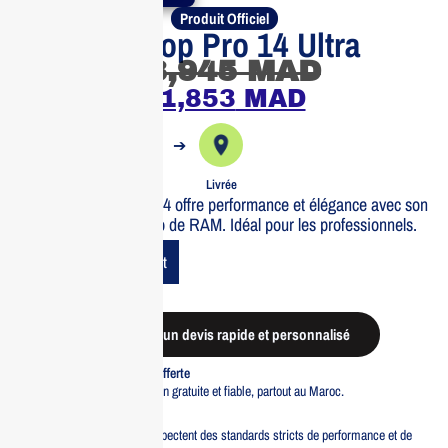
Produit Officiel
DELL Laptop Pro 14 Ultra
13,945
MAD
11,853
MAD
➔
➔
Commande
Expédiée
Livrée
Le DELL Laptop Pro 14 offre performance et élégance avec son
écran 14” et ses 16 Go de RAM. Idéal pour les professionnels.
Add To Cart
Demander un devis rapide et personnalisé
Livraison standard offerte
Profitez d’une livraison gratuite et fiable, partout au Maroc.
Pacte Qualité
Tous nos produits respectent des standards stricts de performance et de