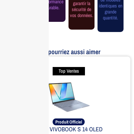
performance
garantir la
assurée.
identiques en
durable.
sécurité de
grande
vos données.
quantité.
Vous pourriez aussi aimer
Top Ventes
Produit Officiel
ASUS VIVOBOOK S 14 OLED