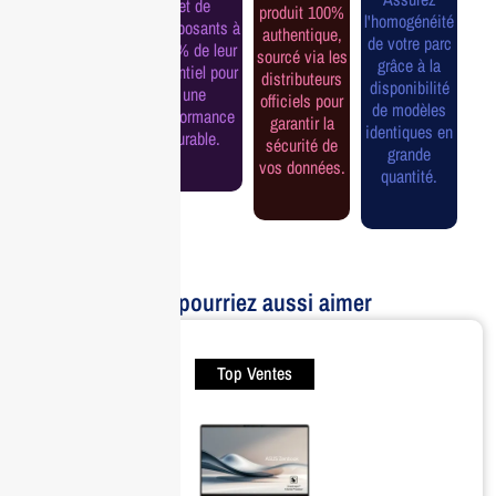
et de
produit 100%
officielle pour
l'homogénéité
composants à
authentique,
une tranquillité
de votre parc
100% de leur
sourcé via les
d'esprit et une
grâce à la
potentiel pour
distributeurs
continuité de
disponibilité
une
officiels pour
service
de modèles
performance
garantir la
assurée.
identiques en
durable.
sécurité de
grande
vos données.
quantité.
Vous pourriez aussi aimer
Top Ventes