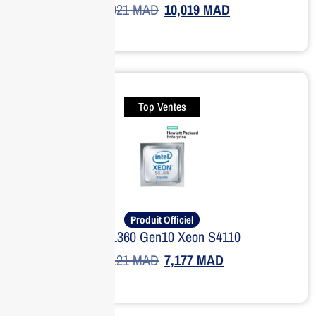
13,021
MAD
10,019
MAD
Top Ventes
Produit Officiel
Kit DL360 Gen10 Xeon S4110
9,121
MAD
7,177
MAD