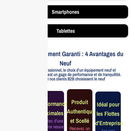
Smartphones
Tablettes
Votre Investissement Garanti : 4 Avantages du
Neuf
Pour un usage professionnel, le choix d'un équipement neuf et
officiellement distribué est un gage de performance et de tranquillité.
Voici pourquoi nos clients B2B choisissent le neuf
Garantie
Produit
Performance
Idéal pour
Constructeur
Authentique
Maximales
les Flottes
Complète
et Scellé
Profitez d'une
d'Entreprise
Bénéficiez de
batterie neuve
Recevez un
la garantie
Assurez