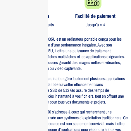
Garantie 1 an
Facilité de paiement
Sur tous nos produits
Jusqu’à x 4
Le DELL Latitude 5550 i5-1335U est un ordinateur portable conçu pour les
professionnels à la recherche d’une performance inégalée. Avec son
processeur Intel Core i5-1335U, il offre une puissance de traitement
supérieure, idéale pour les tâches multitâches et les applications exigeantes.
Son écran Full HD de 15,6 pouces garantit des images nettes et vibrantes,
rendant chaque présentation ou vidéo captivante.
Doté de 16 Go de RAM, cet ordinateur gère facilement plusieurs applications
simultanément, vous permettant de travailler efficacement sans
ralentissements. Le stockage SSD de 512 Go assure des temps de
chargement rapides et un accès instantané à vos fichiers, tout en offrant une
grande capacité de stockage pour tous vos documents et projets.
Sous Ubuntu, le Latitude 5550 s’adresse à ceux qui recherchent une
alternative puissante et sécurisée aux systèmes d’exploitation traditionnels. Ce
système d’exploitation open-source est non seulement convivial, mais il offre
également une vaste bibliothèque d’applications pour répondre à tous vos