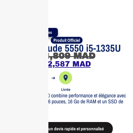
Produits Authentiques
Produit Officiel
DELL Latitude 5550 i5-1335U
14,809
MAD
12,587
MAD
➔
➔
Commande
Expédiée
Livrée
Le DELL Latitude 5550 combine performance et élégance avec
son écran FHD de 15,6 pouces, 16 Go de RAM et un SSD de
512 Go sous Ubuntu.
Out of stock
Demander un devis rapide et personnalisé