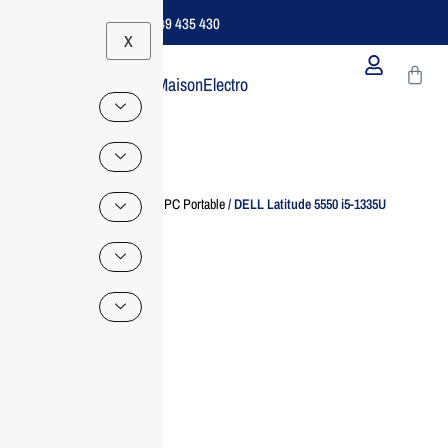
Support B2B Dédié | 06 49 435 430
X
MaisonElectro
Home
/
Ordinateur
/
PC Portable
/ DELL Latitude 5550 i5-1335U