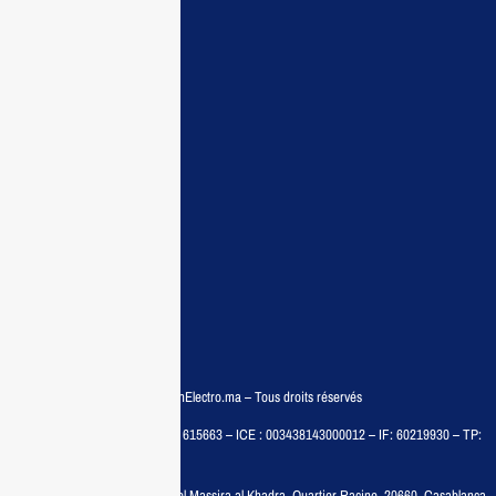
Maisonelectro:
Accueil
Guide d’achat
Demande de devis
Contactez nous
Conditions:
Qui sommes nous
Conditions générales
Politiques de confidentialité
FAQ
© COPYRIGHT 2025 – MaisonElectro.ma – Tous droits réservés
MAISON MEDIA, SARL – RC : 615663 – ICE : 003438143000012 – IF: 60219930 – TP:
35788030
Adresse :
6, rue 6 Octobre Bd el Massira al Khadra, Quartier Racine, 20660, Casablanca