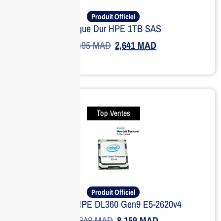
Produit Officiel
Disque Dur HPE 1TB SAS
3,495
MAD
2,641
MAD
Top Ventes
Produit Officiel
Serveur HPE DL360 Gen9 E5-2620v4
11,648
MAD
8,159
MAD