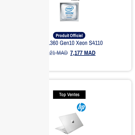
Produit Officiel
Kit DL360 Gen10 Xeon S4110
9,121
MAD
7,177
MAD
Top Ventes