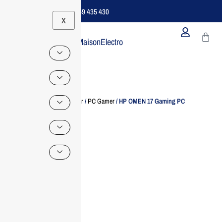
Support B2B Dédié | 06 49 435 430
X
MaisonElectro
Home
/
Ordinateur
/
PC Gamer
/ HP OMEN 17 Gaming PC