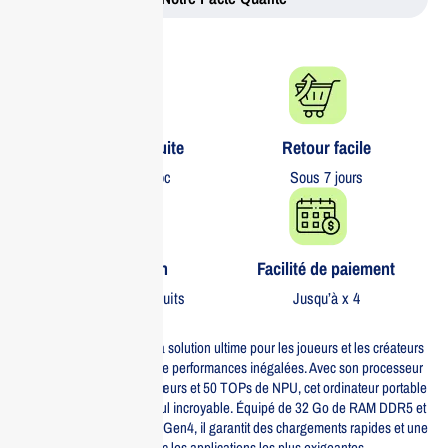
Livraison gratuite​
Retour facile​
partout au Maroc
Sous 7 jours
Garantie 1 an
Facilité de paiement
Sur tous nos produits
Jusqu’à x 4
L’HP OMEN 17 RZ9 AI est la solution ultime pour les joueurs et les créateurs
de contenu à la recherche de performances inégalées. Avec son processeur
AMD Ryzen AI 9 365 à 10 cœurs et 50 TOPs de NPU, cet ordinateur portable
offre une puissance de calcul incroyable. Équipé de 32 Go de RAM DDR5 et
d’un stockage de 1 To PCIe Gen4, il garantit des chargements rapides et une
multitâche fluide, même avec les applications les plus exigeantes.