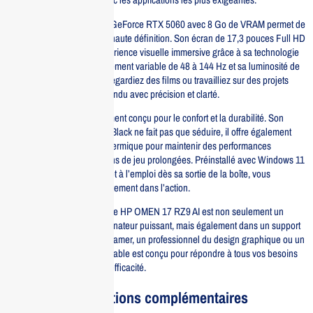
La carte graphique NVIDIA GeForce RTX 5060 avec 8 Go de VRAM permet de
jouer aux derniers titres en haute définition. Son écran de 17,3 pouces Full HD
(1920×1080) offre une expérience visuelle immersive grâce à sa technologie
IPS, son taux de rafraîchissement variable de 48 à 144 Hz et sa luminosité de
300 nits. Que vous jouiez, regardiez des films ou travailliez sur des projets
créatifs, chaque détail est rendu avec précision et clarté.
Le HP OMEN 17 est également conçu pour le confort et la durabilité. Son
design élégant en Shadow Black ne fait pas que séduire, il offre également
une meilleure dissipation thermique pour maintenir des performances
optimales durant les sessions de jeu prolongées. Préinstallé avec Windows 11
Home, cet ordinateur est prêt à l’emploi dès sa sortie de la boîte, vous
permettant de plonger directement dans l’action.
Avec une garantie d’un an, le HP OMEN 17 RZ9 AI est non seulement un
investissement dans un ordinateur puissant, mais également dans un support
fiable. Que vous soyez un gamer, un professionnel du design graphique ou un
streamer, cet ordinateur portable est conçu pour répondre à tous vos besoins
informatiques avec style et efficacité.
Informations complémentaires