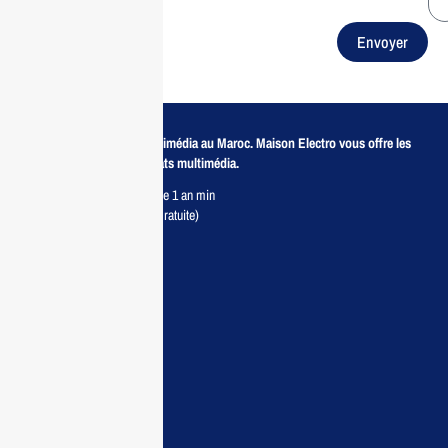
Envoyer
Revendeur de produits multimédia au Maroc. Maison Electro vous offre les
meilleurs prix pour vos achats multimédia.
Retour sous 7 jours & Garantie 1 an min
Livraison partout au Maroc (Gratuite)
Maisonelectro:
Accueil
Guide d’achat
Demande de devis
Contactez nous
Conditions: