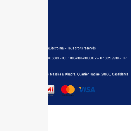
Qui sommes nous
Conditions générales
Politiques de confidentialité
FAQ
© COPYRIGHT 2025 – MaisonElectro.ma – Tous droits réservés
MAISON MEDIA, SARL – RC : 615663 – ICE : 003438143000012 – IF: 60219930 – TP:
35788030
Adresse :
6, rue 6 Octobre Bd el Massira al Khadra, Quartier Racine, 20660, Casablanca