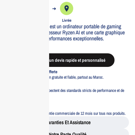
➔
➔
Commande
Expédiée
Livrée
Le HP OMEN 17 RZ9 est un ordinateur portable de gaming
puissant avec un processeur Ryzen AI et une carte graphique
RTX 5060 pour des performances exceptionnelles.
Out of stock
Demander un devis rapide et personnalisé
Livraison standard offerte
Profitez d’une livraison gratuite et fiable, partout au Maroc.
Pacte Qualité
Tous nos produits respectent des standards stricts de performance et de
sécurité.
Garantie 12 mois
Bénéficiez d’une garantie commerciale de 12 mois sur tous nos produits.
Garanties Et Assistance
Notre Pacte Qualité