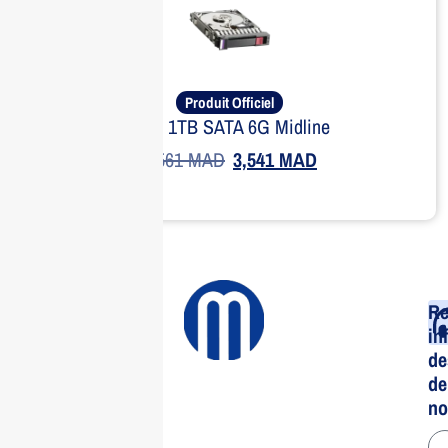
Produit Officiel
HPE 1TB SATA 6G Midline
4,561
MAD
3,541
MAD
Re
in
de
de
no