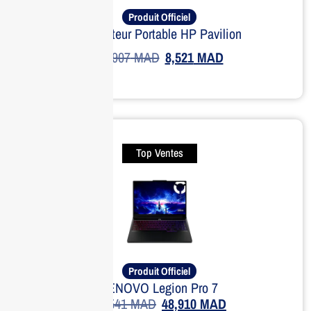
Produit Officiel
Ordinateur Portable HP Pavilion
10,907
MAD
8,521
MAD
Top Ventes
Produit Officiel
LENOVO Legion Pro 7
57,541
MAD
48,910
MAD