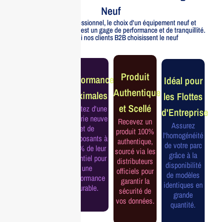
Neuf
Pour un usage professionnel, le choix d'un équipement neuf et
officiellement distribué est un gage de performance et de tranquillité.
Voici pourquoi nos clients B2B choisissent le neuf
Garantie
Produit
Performance
Idéal pour
Constructeur
Authentique
Maximales
les Flottes
Complète
et Scellé
Profitez d'une
d'Entreprise
Bénéficiez de
batterie neuve
Recevez un
la garantie
Assurez
et de
produit 100%
officielle pour
l'homogénéité
composants à
authentique,
une tranquillité
de votre parc
100% de leur
sourcé via les
d'esprit et une
grâce à la
potentiel pour
distributeurs
continuité de
disponibilité
une
officiels pour
service
de modèles
performance
garantir la
assurée.
identiques en
durable.
sécurité de
grande
vos données.
quantité.