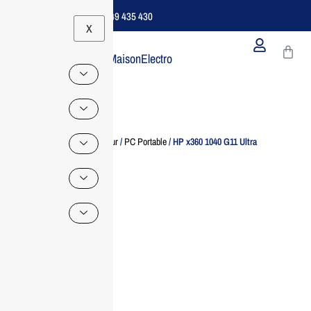
Support B2B Dédié | 06 49 435 430
X
MaisonElectro
Home
/
Ordinateur
/
PC Portable
/ HP x360 1040 G11 Ultra