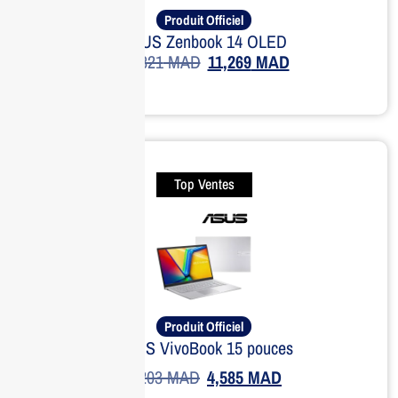
Produit Officiel
ASUS Zenbook 14 OLED
14,821
MAD
11,269
MAD
Top Ventes
Produit Officiel
ASUS VivoBook 15 pouces
6,203
MAD
4,585
MAD