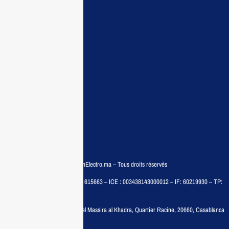
Accueil
Guide d’achat
Demande de devis
Contactez nous
Conditions:
Qui sommes nous
Conditions générales
Politiques de confidentialité
FAQ
© COPYRIGHT 2025 – MaisonElectro.ma – Tous droits réservés
MAISON MEDIA, SARL – RC : 615663 – ICE : 003438143000012 – IF: 60219930 – TP:
35788030
Adresse :
6, rue 6 Octobre Bd el Massira al Khadra, Quartier Racine, 20660, Casablanca