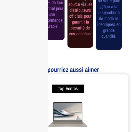
de votre parc
100% de leur
sourcé via les
d'esprit et une
grâce à la
potentiel pour
distributeurs
continuité de
disponibilité
une
officiels pour
service
de modèles
performance
garantir la
assurée.
identiques en
durable.
sécurité de
grande
vos données.
quantité.
Vous pourriez aussi aimer
Top Ventes