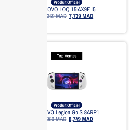
Produit Officiel
LENOVO LOQ 15IAX9E i5
10,369
MAD
7,739
MAD
Top Ventes
Produit Officiel
LENOVO Legion Go S 8ARP1
11,989
MAD
8,749
MAD