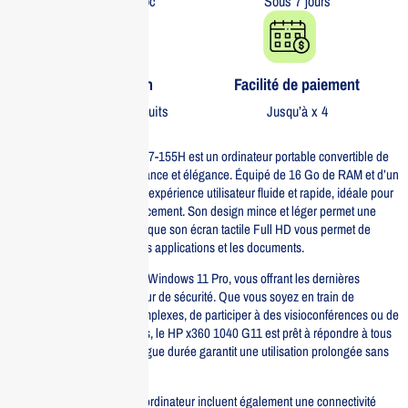
partout au Maroc
Sous 7 jours
Garantie 1 an
Facilité de paiement
Sur tous nos produits
Jusqu’à x 4
Le HP x360 1040 G11 Ultra 7-155H est un ordinateur portable convertible de
14 pouces qui allie performance et élégance. Équipé de 16 Go de RAM et d’un
SSD de 512 Go, il offre une expérience utilisateur fluide et rapide, idéale pour
les professionnels en déplacement. Son design mince et léger permet une
portabilité maximale, tandis que son écran tactile Full HD vous permet de
naviguer facilement entre les applications et les documents.
Ce modèle fonctionne sous Windows 11 Pro, vous offrant les dernières
fonctionnalités et mises à jour de sécurité. Que vous soyez en train de
travailler sur des projets complexes, de participer à des visioconférences ou de
profiter de vos films préférés, le HP x360 1040 G11 est prêt à répondre à tous
vos besoins. Sa batterie longue durée garantit une utilisation prolongée sans
interruption.
Les caractéristiques de cet ordinateur incluent également une connectivité