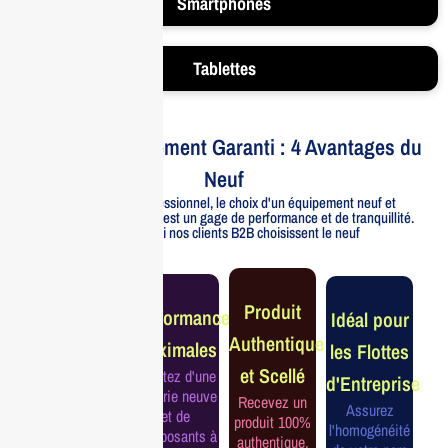
Smartphones
Tablettes
Votre Investissement Garanti : 4 Avantages du
Neuf
Pour un usage professionnel, le choix d'un équipement neuf et
officiellement distribué est un gage de performance et de tranquillité.
Voici pourquoi nos clients B2B choisissent le neuf
Garantie
Produit
Performance
Idéal pour
Constructeur
Authentique
Maximales
les Flottes
Complète
et Scellé
Profitez d'une
d'Entreprise
Bénéficiez de
batterie neuve
Recevez un
la garantie
Assurez
et de
produit 100%
officielle pour
l'homogénéité
composants à
authentique,
une tranquillité