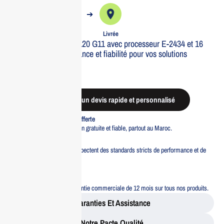
➔
➔
Commande
Expédiée
Livrée
Optez pour le HPE DL20 G11 avec processeur E-2434 et 16
Go de RAM. Performance et fiabilité pour vos solutions
d’entreprise.
Out of stock
Demander un devis rapide et personnalisé
Livraison standard offerte
Profitez d’une livraison gratuite et fiable, partout au Maroc.
Pacte Qualité
Tous nos produits respectent des standards stricts de performance et de
sécurité.
Garantie 12 mois
Bénéficiez d’une garantie commerciale de 12 mois sur tous nos produits.
Garanties Et Assistance
Notre Pacte Qualité