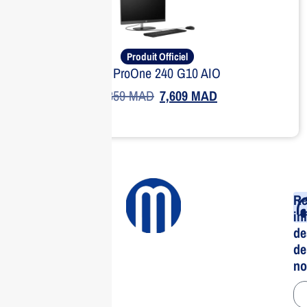
Produit Officiel
HP ProOne 240 G10 AIO
9,359
MAD
7,609
MAD
Re
in
de
de
no