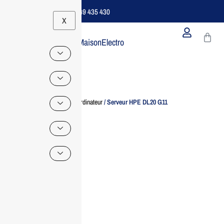
Support B2B Dédié | 06 49 435 430
X
MaisonElectro
Home
/
Ordinateur
/ Serveur HPE DL20 G11