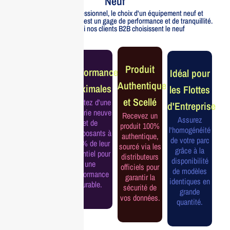
Neuf
Pour un usage professionnel, le choix d'un équipement neuf et
officiellement distribué est un gage de performance et de tranquillité.
Voici pourquoi nos clients B2B choisissent le neuf
Garantie
Produit
Performance
Idéal pour
Constructeur
Authentique
Maximales
les Flottes
Complète
et Scellé
Profitez d'une
d'Entreprise
Bénéficiez de
batterie neuve
Recevez un
la garantie
Assurez
et de
produit 100%
officielle pour
l'homogénéité
composants à
authentique,
une tranquillité
de votre parc
100% de leur
sourcé via les
d'esprit et une
grâce à la
potentiel pour
distributeurs
continuité de
disponibilité
une
officiels pour
service
de modèles
performance
garantir la
assurée.
identiques en
durable.
sécurité de
grande
vos données.
quantité.