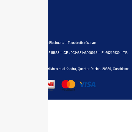
Conditions générales
Politiques de confidentialité
FAQ
© COPYRIGHT 2025 – MaisonElectro.ma – Tous droits réservés
MAISON MEDIA, SARL – RC : 615663 – ICE : 003438143000012 – IF: 60219930 – TP:
35788030
Adresse :
6, rue 6 Octobre Bd el Massira al Khadra, Quartier Racine, 20660, Casablanca