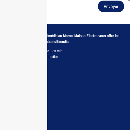
Envoyer
Revendeur de produits multimédia au Maroc. Maison Electro vous offre les
meilleurs prix pour vos achats multimédia.
Retour sous 7 jours & Garantie 1 an min
Livraison partout au Maroc (Gratuite)
Maisonelectro:
Accueil
Guide d’achat
Demande de devis
Contactez nous
Conditions:
Qui sommes nous