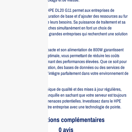
Conçu pour être évolutif, le HPE DL20 G11 permet aux entreprises de
commencer avec une configuration de base et d’ajouter des ressources au fur
et à mesure de l’évolution de leurs besoins. Sa puissance de traitement et sa
capacité à gérer plusieurs tâches simultanément en font un choix de
prédilection pour les PME et grandes entreprises qui recherchent une solution
fiable et efficace.
De plus, sa conception compacte et son alimentation de 800W garantissent
une efficacité énergétique optimale, vous permettant de réduire les coûts
d’exploitation tout en maintenant des performances élevées. Que ce soit pour
des applications de virtualisation, des bases de données ou des services de
fichiers, le HPE DL20 G11 s’intègre parfaitement dans votre environnement de
travail.
Enfin, avec un support technique de qualité et des mises à jour régulières,
vous pouvez avoir l’esprit tranquille en sachant que votre serveur est toujours
à jour et protégé contre les menaces potentielles. Investissez dans le HPE
DL20 G11 et transformez votre entreprise avec une technologie de pointe.
Informations complémentaires
0 avis