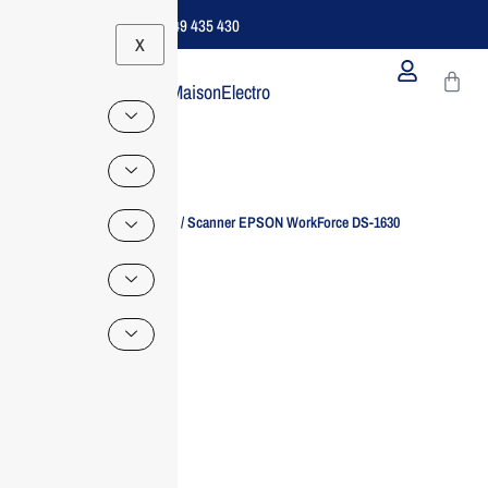
Support B2B Dédié | 06 49 435 430
X
MaisonElectro
Home
/
Scanner
/ Scanner EPSON WorkForce DS-1630