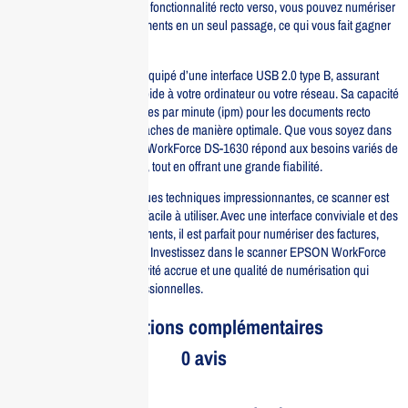
exceptionnelles. Grâce à sa fonctionnalité recto verso, vous pouvez numériser
les deux côtés de vos documents en un seul passage, ce qui vous fait gagner
un temps précieux.
Ce scanner est également équipé d’une interface USB 2.0 type B, assurant
une connexion simple et rapide à votre ordinateur ou votre réseau. Sa capacité
de numérisation de 10 images par minute (ipm) pour les documents recto
verso permet de gérer vos tâches de manière optimale. Que vous soyez dans
un bureau ou à domicile, le WorkForce DS-1630 répond aux besoins variés de
numérisation de documents, tout en offrant une grande fiabilité.
En plus de ses caractéristiques techniques impressionnantes, ce scanner est
conçu pour être compact et facile à utiliser. Avec une interface conviviale et des
options de gestion de documents, il est parfait pour numériser des factures,
des contrats, ou des photos. Investissez dans le scanner EPSON WorkForce
DS-1630 pour une productivité accrue et une qualité de numérisation qui
répond à vos attentes professionnelles.
Informations complémentaires
0 avis