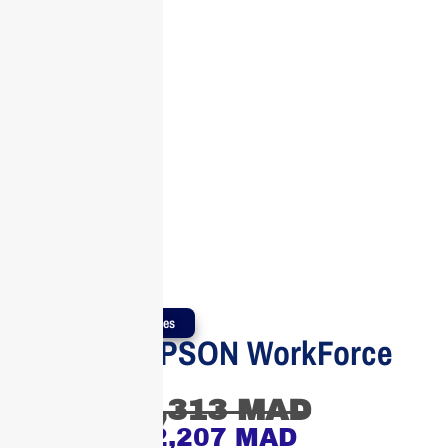
Produits Authentiques
Scanner EPSON WorkForce
DS-1630
3,313
MAD
2,207
MAD