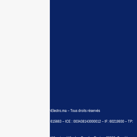
Maisonelectro:
Accueil
Guide d’achat
Demande de devis
Contactez nous
Conditions:
Qui sommes nous
Conditions générales
Politiques de confidentialité
FAQ
© COPYRIGHT 2025 – MaisonElectro.ma – Tous droits réservés
MAISON MEDIA, SARL – RC : 615663 – ICE : 003438143000012 – IF: 60219930 – TP:
35788030