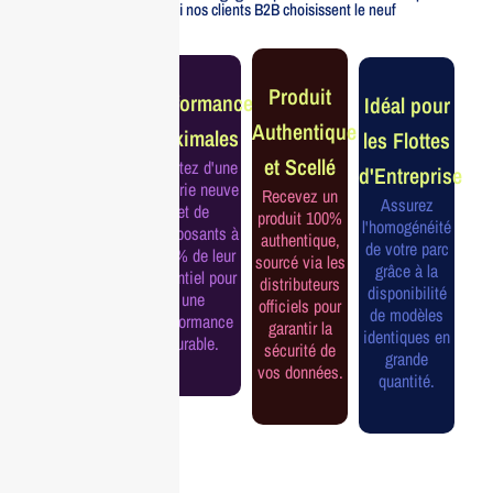
Voici pourquoi nos clients B2B choisissent le neuf
Garantie
Produit
Performance
Idéal pour
Constructeur
Authentique
Maximales
les Flottes
Complète
et Scellé
Profitez d'une
d'Entreprise
Bénéficiez de
batterie neuve
Recevez un
la garantie
Assurez
et de
produit 100%
officielle pour
l'homogénéité
composants à
authentique,
une tranquillité
de votre parc
100% de leur
sourcé via les
d'esprit et une
grâce à la
potentiel pour
distributeurs
continuité de
disponibilité
une
officiels pour
service
de modèles
performance
garantir la
assurée.
identiques en
durable.
sécurité de
grande
vos données.
quantité.