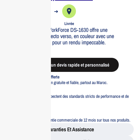
➔
➔
Commande
Expédiée
Livrée
Le scanner EPSON WorkForce DS-1630 offre une
numérisation rapide, recto verso, en couleur avec une
résolution de 1200 dpi pour un rendu impeccable.
Out of stock
Demander un devis rapide et personnalisé
Livraison standard offerte
Profitez d’une livraison gratuite et fiable, partout au Maroc.
Pacte Qualité
Tous nos produits respectent des standards stricts de performance et de
sécurité.
Garantie 12 mois
Bénéficiez d’une garantie commerciale de 12 mois sur tous nos produits.
Garanties Et Assistance