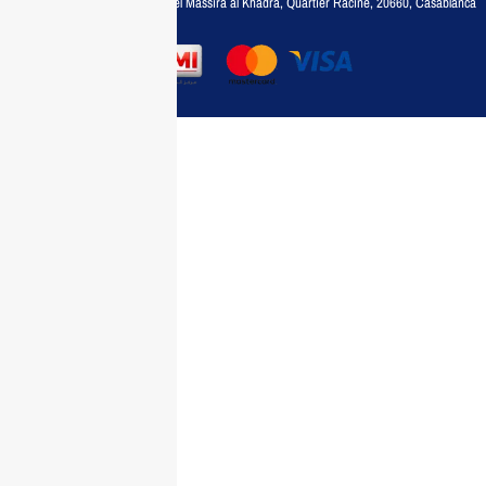
Adresse :
6, rue 6 Octobre Bd el Massira al Khadra, Quartier Racine, 20660, Casablanca