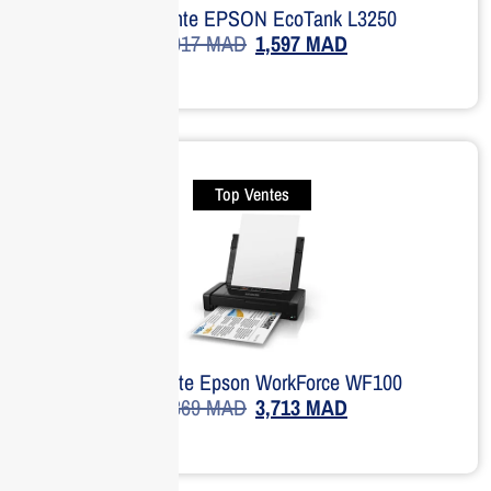
Imprimante EPSON EcoTank L3250
2,917
MAD
1,597
MAD
Top Ventes
Imprimante Epson WorkForce WF100
4,369
MAD
3,713
MAD