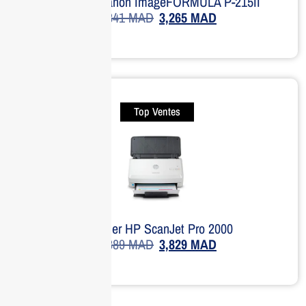
Scanner Canon ImageFORMULA P-215II
3,841
MAD
3,265
MAD
Top Ventes
Scanner HP ScanJet Pro 2000
5,389
MAD
3,829
MAD