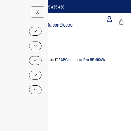
Support B2B Dédié | 06 49 435 430
X
MaisonElectro
Home
/
Accessoire IT
/ APC onduleur Pro BR 900VA