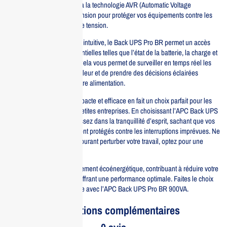
coupure de courant. Grâce à la technologie AVR (Automatic Voltage
Regulation), il stabilise la tension pour protéger vos équipements contre les
surtensions et les baisses de tension.
Équipé d’une interface LCD intuitive, le Back UPS Pro BR permet un accès
facile aux informations essentielles telles que l’état de la batterie, la charge et
la puissance consommée. Cela vous permet de surveiller en temps réel les
performances de votre onduleur et de prendre des décisions éclairées
concernant la gestion de votre alimentation.
De plus, sa conception compacte et efficace en fait un choix parfait pour les
bureaux à domicile ou les petites entreprises. En choisissant l’APC Back UPS
Pro BR 900VA, vous investissez dans la tranquillité d’esprit, sachant que vos
données et votre matériel sont protégés contre les interruptions imprévues. Ne
laissez pas une panne de courant perturber votre travail, optez pour une
protection fiable avec APC.
Enfin, cet onduleur est également écoénergétique, contribuant à réduire votre
empreinte carbone tout en offrant une performance optimale. Faites le choix
d’une alimentation sécurisée avec l’APC Back UPS Pro BR 900VA.
Informations complémentaires