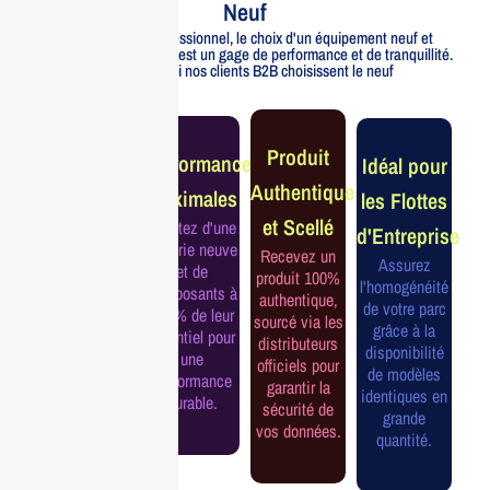
Neuf
Pour un usage professionnel, le choix d'un équipement neuf et
officiellement distribué est un gage de performance et de tranquillité.
Voici pourquoi nos clients B2B choisissent le neuf
Garantie
Produit
Performance
Idéal pour
Constructeur
Authentique
Maximales
les Flottes
Complète
et Scellé
Profitez d'une
d'Entreprise
Bénéficiez de
batterie neuve
Recevez un
la garantie
Assurez
et de
produit 100%
officielle pour
l'homogénéité
composants à
authentique,
une tranquillité
de votre parc
100% de leur
sourcé via les
d'esprit et une
grâce à la
potentiel pour
distributeurs
continuité de
disponibilité
une
officiels pour
service
de modèles
performance
garantir la
assurée.
identiques en
durable.
sécurité de
grande
vos données.
quantité.