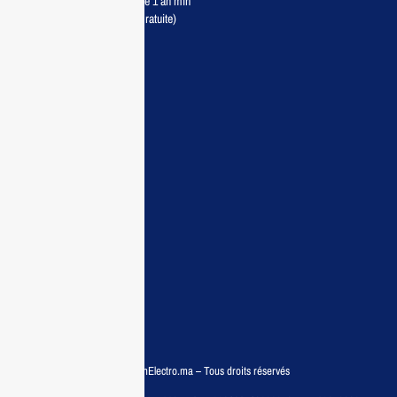
Retour sous 7 jours & Garantie 1 an min
Livraison partout au Maroc (Gratuite)
Maisonelectro:
Accueil
Guide d’achat
Demande de devis
Contactez nous
Conditions:
Qui sommes nous
Conditions générales
Politiques de confidentialité
FAQ
© COPYRIGHT 2025 – MaisonElectro.ma – Tous droits réservés