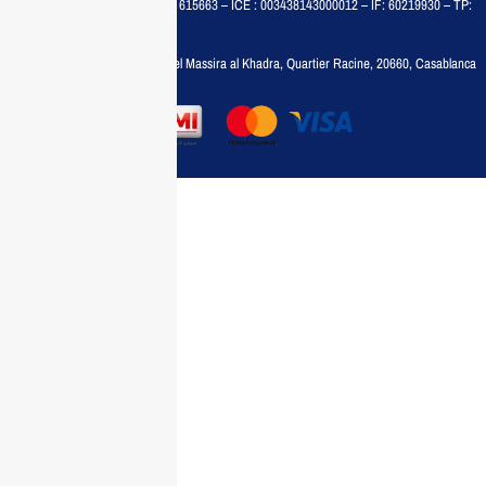
MAISON MEDIA, SARL – RC : 615663 – ICE : 003438143000012 – IF: 60219930 – TP:
35788030
Adresse :
6, rue 6 Octobre Bd el Massira al Khadra, Quartier Racine, 20660, Casablanca