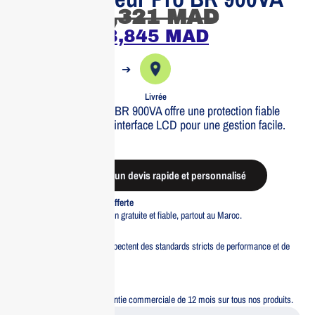
4,321
MAD
3,845
MAD
➔
➔
Commande
Expédiée
Livrée
L’APC Back UPS Pro BR 900VA offre une protection fiable
avec 6 prises, AVR et interface LCD pour une gestion facile.
Out of stock
Demander un devis rapide et personnalisé
Livraison standard offerte
Profitez d’une livraison gratuite et fiable, partout au Maroc.
Pacte Qualité
Tous nos produits respectent des standards stricts de performance et de
sécurité.
Garantie 12 mois
Bénéficiez d’une garantie commerciale de 12 mois sur tous nos produits.