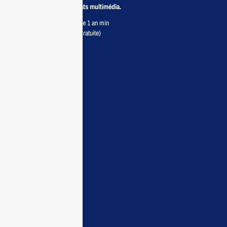
meilleurs prix pour vos achats multimédia.
Retour sous 7 jours & Garantie 1 an min
Livraison partout au Maroc (Gratuite)
Maisonelectro:
Accueil
Guide d’achat
Demande de devis
Contactez nous
Conditions:
Qui sommes nous
Conditions générales
Politiques de confidentialité
FAQ