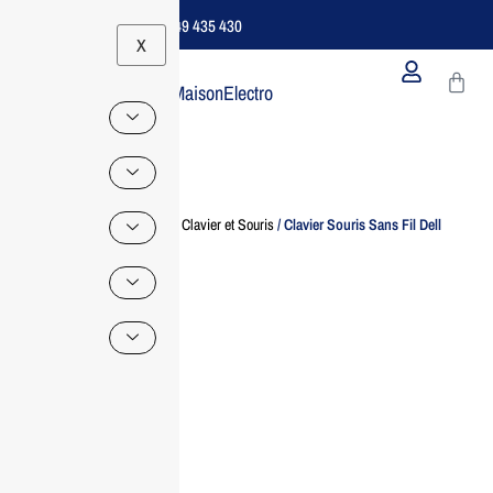
Support B2B Dédié | 06 49 435 430
X
MaisonElectro
Home
/
Accessoire IT
/
Clavier et Souris
/ Clavier Souris Sans Fil Dell