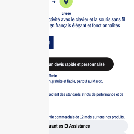
➔
➔
Commande
Expédiée
Livrée
Optimisez votre productivité avec le clavier et la souris sans fil
Dell KMM7120W. Design français élégant et fonctionnalités
multi-appareils.
Add To Cart
Demander un devis rapide et personnalisé
Livraison standard offerte
Profitez d’une livraison gratuite et fiable, partout au Maroc.
Pacte Qualité
Tous nos produits respectent des standards stricts de performance et de
sécurité.
Garantie 12 mois
Bénéficiez d’une garantie commerciale de 12 mois sur tous nos produits.
Garanties Et Assistance