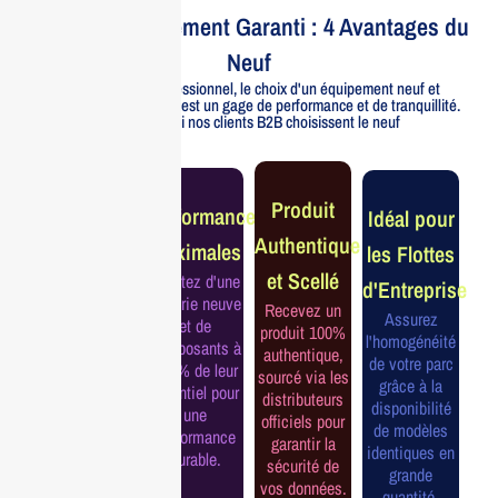
Votre Investissement Garanti : 4 Avantages du
Neuf
Pour un usage professionnel, le choix d'un équipement neuf et
officiellement distribué est un gage de performance et de tranquillité.
Voici pourquoi nos clients B2B choisissent le neuf
Garantie
Produit
Performance
Idéal pour
Constructeur
Authentique
Maximales
les Flottes
Complète
et Scellé
Profitez d'une
d'Entreprise
Bénéficiez de
batterie neuve
Recevez un
la garantie
Assurez
et de
produit 100%
officielle pour
l'homogénéité
composants à
authentique,
une tranquillité
de votre parc
100% de leur
sourcé via les
d'esprit et une
grâce à la
potentiel pour
distributeurs
continuité de
disponibilité
une
officiels pour
service
de modèles
performance
garantir la
assurée.
identiques en
durable.
sécurité de
grande
vos données.
quantité.