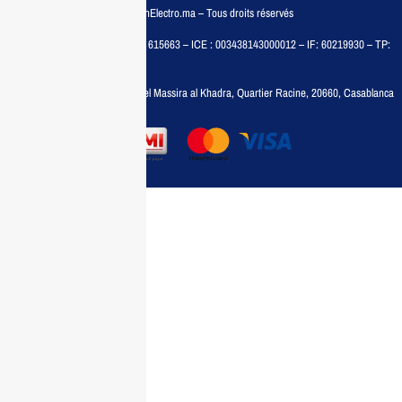
© COPYRIGHT 2025 – MaisonElectro.ma – Tous droits réservés
MAISON MEDIA, SARL – RC : 615663 – ICE : 003438143000012 – IF: 60219930 – TP:
35788030
Adresse :
6, rue 6 Octobre Bd el Massira al Khadra, Quartier Racine, 20660, Casablanca