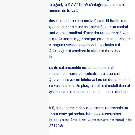
Avec son design compact et élégant, le KMM7120W s’intègre parfaitement
dans n’importe quel environnement de travail.
Les caractéristiques principales incluent une connectivité sans fil fiable, une
autonomie prolongée et un agencement de touches optimisé pour un confort
accru. Les touches de raccourci vous permettent d’accéder rapidement à vos
applications préférées, tandis que la souris ergonomique garantit une prise en
main agréable, même lors de longues sessions de travail. Le clavier est
également équipé d’un rétroéclairage qui améliore la visibilité dans des
conditions de faible luminosité.
L’un des principaux avantages de cet ensemble est sa capacité multi-
appareils, qui vous permet de rester connecté et productif, quel que soit
l’appareil que vous utilisez. Que vous soyez en télétravail ou en déplacement,
le Dell KMM7120W s’adapte à vos besoins. De plus, la facilité d’installation et
la compatibilité avec divers systèmes d’exploitation en font un choix idéal pour
tous.
Enfin, avec un prix de 679,14 €, cet ensemble clavier et souris représente un
excellent rapport qualité-prix pour ceux qui recherchent des accessoires
informatiques de haute qualité et fiables. Améliorez votre espace de travail dès
aujourd’hui avec le Dell KMM7120W.