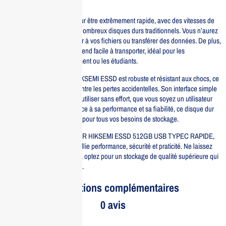
d’utilisation inégalée.
Ce disque dur est conçu pour être extrêmement rapide, avec des vitesses de
transfert qui surpassent de nombreux disques durs traditionnels. Vous n’aurez
plus à attendre pour accéder à vos fichiers ou transférer des données. De plus,
sa conception compacte le rend facile à transporter, idéal pour les
professionnels en déplacement ou les étudiants.
En termes de sécurité, le HIKSEMI ESSD est robuste et résistant aux chocs, ce
qui protège vos données contre les pertes accidentelles. Son interface simple
et intuitive vous permet de l’utiliser sans effort, que vous soyez un utilisateur
novice ou expérimenté. Grâce à sa performance et sa fiabilité, ce disque dur
est un choix incontournable pour tous vos besoins de stockage.
Investir dans le DISQUE DUR HIKSEMI ESSD 512GB USB TYPEC RAPIDE,
c’est choisir un produit qui allie performance, sécurité et praticité. Ne laissez
pas vos données au hasard, optez pour un stockage de qualité supérieure qui
répond à toutes vos attentes.
Informations complémentaires
0 avis