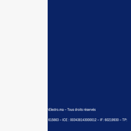
Maisonelectro:
Accueil
Guide d’achat
Demande de devis
Contactez nous
Conditions:
Qui sommes nous
Conditions générales
Politiques de confidentialité
FAQ
© COPYRIGHT 2025 – MaisonElectro.ma – Tous droits réservés
MAISON MEDIA, SARL – RC : 615663 – ICE : 003438143000012 – IF: 60219930 – TP:
35788030