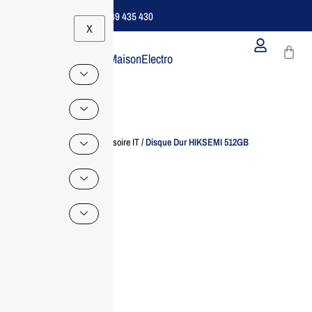
Support B2B Dédié | 06 49 435 430
X
MaisonElectro
Home
/
Accessoire IT
/ Disque Dur HIKSEMI 512GB