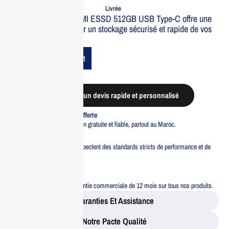
Commande
Expédiée
Livrée
Le disque dur HIKSEMI ESSD 512GB USB Type-C offre une
vitesse incroyable pour un stockage sécurisé et rapide de vos
données.
Add To Cart
Demander un devis rapide et personnalisé
Livraison standard offerte
Profitez d’une livraison gratuite et fiable, partout au Maroc.
Pacte Qualité
Tous nos produits respectent des standards stricts de performance et de
sécurité.
Garantie 12 mois
Bénéficiez d’une garantie commerciale de 12 mois sur tous nos produits.
Garanties Et Assistance
Notre Pacte Qualité