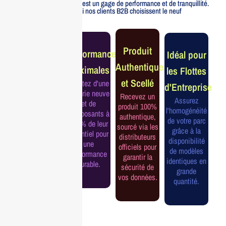
officiellement distribué est un gage de performance et de tranquillité.
Voici pourquoi nos clients B2B choisissent le neuf
Garantie
Produit
Performance
Idéal pour
Constructeur
Authentique
Maximales
les Flottes
Complète
et Scellé
Profitez d'une
d'Entreprise
Bénéficiez de
batterie neuve
Recevez un
la garantie
Assurez
et de
produit 100%
officielle pour
l'homogénéité
composants à
authentique,
une tranquillité
de votre parc
100% de leur
sourcé via les
d'esprit et une
grâce à la
potentiel pour
distributeurs
continuité de
disponibilité
une
officiels pour
service
de modèles
performance
garantir la
assurée.
identiques en
durable.
sécurité de
grande
vos données.
quantité.