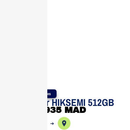
Produits Authentiques
Disque Dur HIKSEMI 512GB
935
MAD
➔
➔