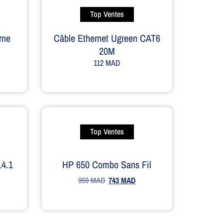
Top Ventes
rne
Câble Ethernet Ugreen CAT6
20M
112
MAD
Top Ventes
14.1
HP 650 Combo Sans Fil
959
MAD
743
MAD