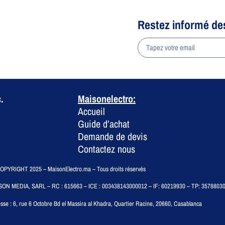
Restez informé de
a
.
Maisonelectro:
Accueil
Guide d’achat
Demande de devis
Contactez nous
PYRIGHT 2025 – MaisonElectro.ma – Tous droits réservés
SON MEDIA, SARL – RC : 615663 – ICE : 003438143000012 – IF: 60219930 – TP: 3578803
sse :
6, rue 6 Octobre Bd el Massira al Khadra, Quartier Racine, 20660, Casablanca