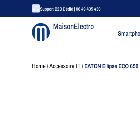
Support B2B Dédié | 06 49 435 430
MaisonElectro
Smartph
Home
Accessoire IT
/
/ EATON Ellipse ECO 650