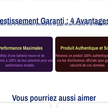
vestissement Garanti : 4 Avantage
ent neuf et officiellement distribué est un gage de performance et de tranquillité.
Performance Maximales
Produit Authentique et Sc
ofitez d'une batterie neuve et de
Recevez un produit 100% authentiqu
ts à 100% de leur potentiel pour une
via les distributeurs officiels pour ga
performance durable.
sécurité de vos données.
Vous pourriez aussi aimer