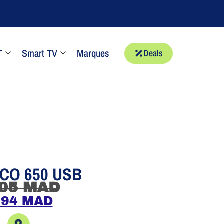
T
Smart TV
Marques
Deals
ECO 650 USB
05
MAD
194
MAD