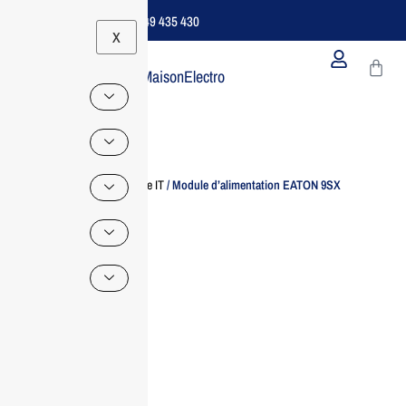
Support B2B Dédié | 06 49 435 430
X
MaisonElectro
Home
/
Accessoire IT
/ Module d’alimentation EATON 9SX