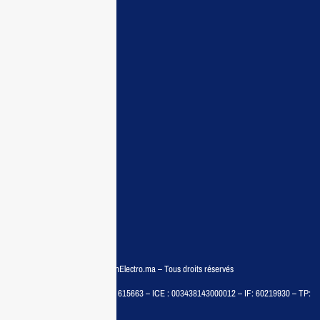
Maisonelectro:
Accueil
Guide d’achat
Demande de devis
Contactez nous
Conditions:
Qui sommes nous
Conditions générales
Politiques de confidentialité
FAQ
© COPYRIGHT 2025 – MaisonElectro.ma – Tous droits réservés
MAISON MEDIA, SARL – RC : 615663 – ICE : 003438143000012 – IF: 60219930 – TP:
35788030