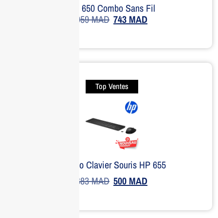
HP 650 Combo Sans Fil
959
MAD
743
MAD
Top Ventes
Combo Clavier Souris HP 655
683
MAD
500
MAD