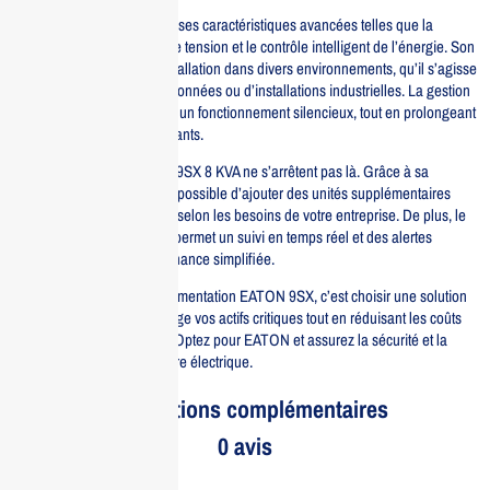
Ce modèle se distingue par ses caractéristiques avancées telles que la
technologie de régulation de tension et le contrôle intelligent de l’énergie. Son
design compact facilite l’installation dans divers environnements, qu’il s’agisse
de bureaux, de centres de données ou d’installations industrielles. La gestion
thermique optimisée assure un fonctionnement silencieux, tout en prolongeant
la durée de vie des composants.
Les avantages de l’EATON 9SX 8 KVA ne s’arrêtent pas là. Grâce à sa
conception modulaire, il est possible d’ajouter des unités supplémentaires
pour augmenter la capacité selon les besoins de votre entreprise. De plus, le
système de gestion intégré permet un suivi en temps réel et des alertes
proactives pour une maintenance simplifiée.
Investir dans le module d’alimentation EATON 9SX, c’est choisir une solution
robuste et efficace qui protège vos actifs critiques tout en réduisant les coûts
énergétiques à long terme. Optez pour EATON et assurez la sécurité et la
fiabilité de votre infrastructure électrique.
Informations complémentaires
0 avis