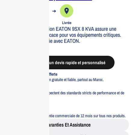
➔
➔
Commande
Expédiée
Livrée
Le module d’alimentation EATON 9SX 8 KVA assure une
protection fiable et efficace pour vos équipements critiques.
Optimisez votre énergie avec EATON.
Out of stock
Demander un devis rapide et personnalisé
Livraison standard offerte
Profitez d’une livraison gratuite et fiable, partout au Maroc.
Pacte Qualité
Tous nos produits respectent des standards stricts de performance et de
sécurité.
Garantie 12 mois
Bénéficiez d’une garantie commerciale de 12 mois sur tous nos produits.
Garanties Et Assistance