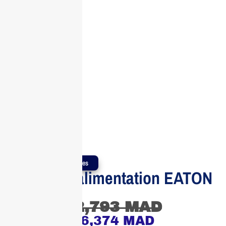
Produits Authentiques
Module d’alimentation EATON
9SX
42,793
MAD
36,374
MAD