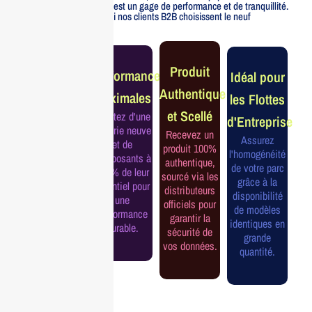
officiellement distribué est un gage de performance et de tranquillité.
Voici pourquoi nos clients B2B choisissent le neuf
Garantie
Produit
Performance
Idéal pour
Constructeur
Authentique
Maximales
les Flottes
Complète
et Scellé
Profitez d'une
d'Entreprise
Bénéficiez de
batterie neuve
Recevez un
la garantie
Assurez
et de
produit 100%
officielle pour
l'homogénéité
composants à
authentique,
une tranquillité
de votre parc
100% de leur
sourcé via les
d'esprit et une
grâce à la
potentiel pour
distributeurs
continuité de
disponibilité
une
officiels pour
service
de modèles
performance
garantir la
assurée.
identiques en
durable.
sécurité de
grande
vos données.
quantité.