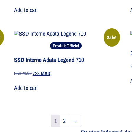
Add to cart
!
Sale!
Produit Officiel
SSD Interne Adata Legend 710
850
MAD
723
MAD
Add to cart
1
2
→