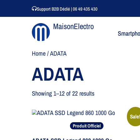
Support B2B Dédié | 06 49 435 430
MaisonElectro
Smartph
Home
/ ADATA
ADATA
Showing 1–12 of 22 results
Sale
Produit Officiel