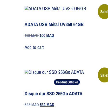
Sale
ADATA USB Métal UV350 64GB
118
MAD
100
MAD
Add to cart
Sale
Produit Officiel
Disque dur SSD 256Go ADATA
628
MAD
534
MAD