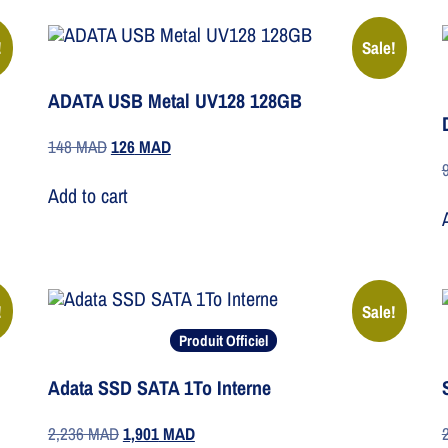
!
Sale!
ADATA USB Metal UV128 128GB
148
MAD
126
MAD
Add to cart
!
Sale!
Produit Officiel
Adata SSD SATA 1To Interne
2,236
MAD
1,901
MAD