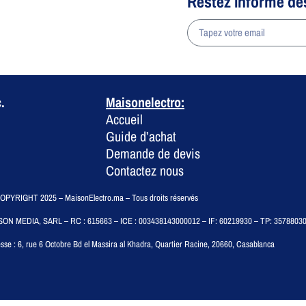
Restez informé de
.
Maisonelectro:
Accueil
Guide d’achat
Demande de devis
Contactez nous
PYRIGHT 2025 – MaisonElectro.ma – Tous droits réservés
SON MEDIA, SARL – RC : 615663 – ICE : 003438143000012 – IF: 60219930 – TP: 3578803
sse :
6, rue 6 Octobre Bd el Massira al Khadra, Quartier Racine, 20660, Casablanca