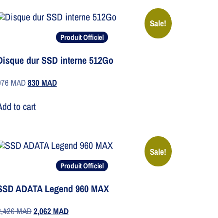
Sale!
Produit Officiel
Disque dur SSD interne 512Go
976
MAD
830
MAD
Add to cart
Sale!
Produit Officiel
SSD ADATA Legend 960 MAX
2,426
MAD
2,062
MAD