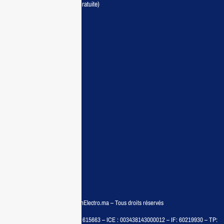
Livraison partout au Maroc (Gratuite)
Maisonelectro:
Accueil
Guide d’achat
Demande de devis
Contactez nous
Conditions:
Qui sommes nous
Conditions générales
Politiques de confidentialité
FAQ
© COPYRIGHT 2025 – MaisonElectro.ma – Tous droits réservés
MAISON MEDIA, SARL – RC : 615663 – ICE : 003438143000012 – IF: 60219930 – TP: