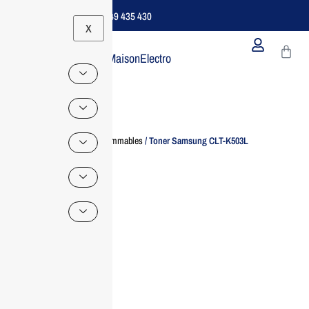
Support B2B Dédié | 06 49 435 430
X
MaisonElectro
Home
/
Consommables
/ Toner Samsung CLT-K503L