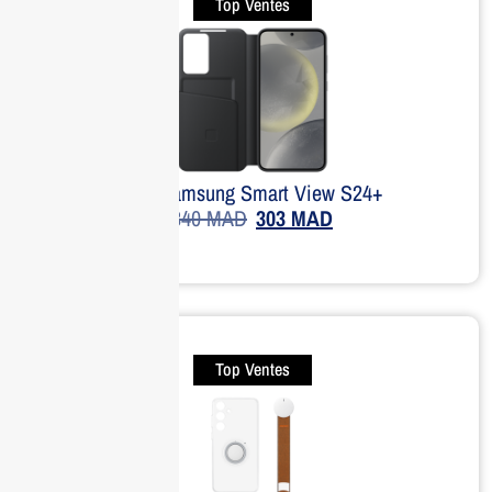
Top Ventes
Étui Samsung Smart View S24+
340
MAD
303
MAD
Top Ventes