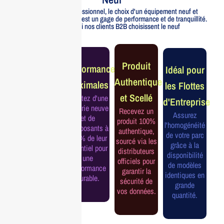
Pour un usage professionnel, le choix d'un équipement neuf et
officiellement distribué est un gage de performance et de tranquillité.
Voici pourquoi nos clients B2B choisissent le neuf
Garantie
Produit
Performance
Idéal pour
Constructeur
Authentique
Maximales
les Flottes
Complète
et Scellé
Profitez d'une
d'Entreprise
Bénéficiez de
batterie neuve
Recevez un
la garantie
Assurez
et de
produit 100%
officielle pour
l'homogénéité
composants à
authentique,
une tranquillité
de votre parc
100% de leur
sourcé via les
d'esprit et une
grâce à la
potentiel pour
distributeurs
continuité de
disponibilité
une
officiels pour
service
de modèles
performance
garantir la
assurée.
identiques en
durable.
sécurité de
grande
vos données.
quantité.