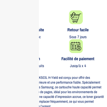
Livraison gratuite​
Retour facile​
partout au Maroc
Sous 7 jours
Garantie 1 an
Facilité de paiement
Sur tous nos produits
Jusqu’à x 4
Le toner noir Samsung CLT-K503L H-Yield est conçu pour offrir des
impressions de qualité supérieure et une performance fiable. Spécialement
élaboré pour les imprimantes Samsung, ce cartouche haute capacité permet
d’imprimer un grand nombre de pages, idéal pour les environnements de
bureau à fort volume. Avec une capacité d’impression accrue, ce toner garantit
que vous n’aurez pas à le remplacer fréquemment, ce qui vous permet
d’économiser du temps et de l’argent.