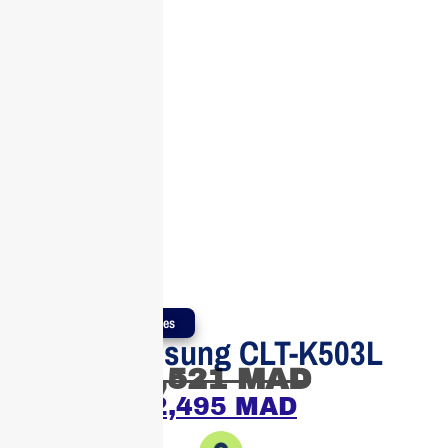
Produits Authentiques
Toner Samsung CLT-K503L
2,521
MAD
2,495
MAD