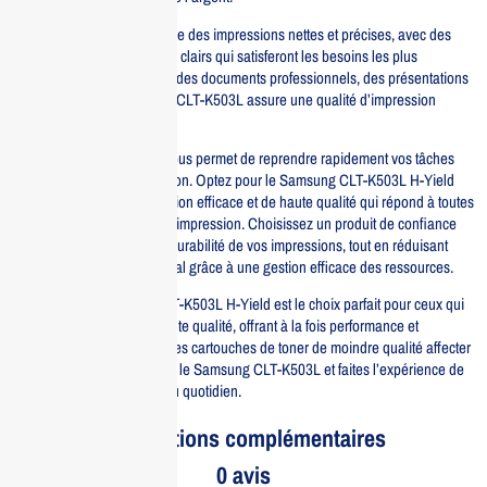
Sa formulation unique assure des impressions nettes et précises, avec des
noirs profonds et des détails clairs qui satisferont les besoins les plus
exigeants. Que ce soit pour des documents professionnels, des présentations
ou des graphiques, le toner CLT-K503L assure une qualité d’impression
constante et exceptionnelle.
Facile à installer, ce toner vous permet de reprendre rapidement vos tâches
d’impression sans interruption. Optez pour le Samsung CLT-K503L H-Yield
pour une solution d’impression efficace et de haute qualité qui répond à toutes
vos exigences en matière d’impression. Choisissez un produit de confiance
qui garantit la fiabilité et la durabilité de vos impressions, tout en réduisant
votre impact environnemental grâce à une gestion efficace des ressources.
En résumé, le Samsung CLT-K503L H-Yield est le choix parfait pour ceux qui
recherchent un toner de haute qualité, offrant à la fois performance et
rentabilité. Ne laissez pas des cartouches de toner de moindre qualité affecter
vos impressions; optez pour le Samsung CLT-K503L et faites l’expérience de
l’excellence d’impression au quotidien.
Informations complémentaires
0 avis