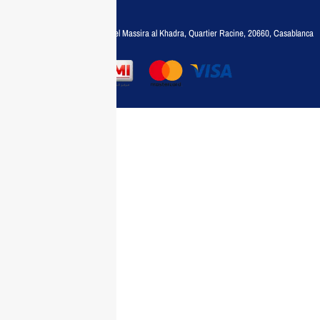
35788030
Adresse :
6, rue 6 Octobre Bd el Massira al Khadra, Quartier Racine, 20660, Casablanca