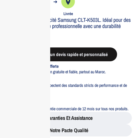
➔
➔
Commande
Expédiée
Livrée
Toner noir haute capacité Samsung CLT-K503L. Idéal pour des
impressions de qualité professionnelle avec une durabilité
exceptionnelle.
Out of stock
Demander un devis rapide et personnalisé
Livraison standard offerte
Profitez d’une livraison gratuite et fiable, partout au Maroc.
Pacte Qualité
Tous nos produits respectent des standards stricts de performance et de
sécurité.
Garantie 12 mois
Bénéficiez d’une garantie commerciale de 12 mois sur tous nos produits.
Garanties Et Assistance
Notre Pacte Qualité