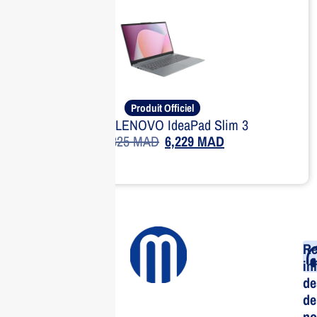
Produit Officiel
Laptop LENOVO IdeaPad Slim 3
7,825
MAD
6,229
MAD
Re
in
de
de
no