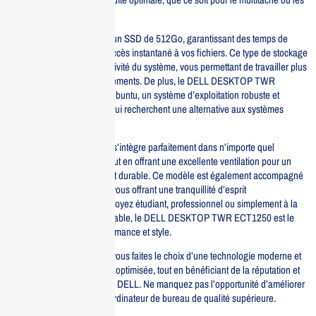
applications exigeantes.
Le stockage est assuré par un SSD de 512Go, garantissant des temps de
chargement rapides et un accès instantané à vos fichiers. Ce type de stockage
améliore également la réactivité du système, vous permettant de travailler plus
efficacement sans ralentissements. De plus, le DELL DESKTOP TWR
ECT1250 fonctionne sous Ubuntu, un système d’exploitation robuste et
sécurisé, parfait pour ceux qui recherchent une alternative aux systèmes
traditionnels.
Son design élégant en noir s’intègre parfaitement dans n’importe quel
environnement de travail, tout en offrant une excellente ventilation pour un
fonctionnement silencieux et durable. Ce modèle est également accompagné
d’une garantie de 12 mois, vous offrant une tranquillité d’esprit
supplémentaire. Que vous soyez étudiant, professionnel ou simplement à la
recherche d’un ordinateur fiable, le DELL DESKTOP TWR ECT1250 est le
choix idéal pour allier performance et style.
En optant pour ce desktop, vous faites le choix d’une technologie moderne et
d’une expérience utilisateur optimisée, tout en bénéficiant de la réputation et
du savoir-faire de la marque DELL. Ne manquez pas l’opportunité d’améliorer
votre productivité avec cet ordinateur de bureau de qualité supérieure.