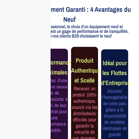
Votre Investissement Garanti : 4 Avantages du
Neuf
Pour un usage professionnel, le choix d'un équipement neuf et
officiellement distribué est un gage de performance et de tranquillité.
Voici pourquoi nos clients B2B choisissent le neuf
Garantie
Produit
Performance
Idéal pour
Constructeur
Authentique
Maximales
les Flottes
Complète
et Scellé
Profitez d'une
d'Entreprise
Bénéficiez de
batterie neuve
Recevez un
la garantie
Assurez
et de
produit 100%
officielle pour
l'homogénéité
composants à
authentique,
une tranquillité
de votre parc
100% de leur
sourcé via les
d'esprit et une
grâce à la
potentiel pour
distributeurs
continuité de
disponibilité
une
officiels pour
service
de modèles
performance
garantir la
assurée.
identiques en
durable.
sécurité de
grande
vos données.