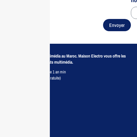
Envoyer
Revendeur de produits multimédia au Maroc. Maison Electro vous offre les
meilleurs prix pour vos achats multimédia.
Retour sous 7 jours & Garantie 1 an min
Livraison partout au Maroc (Gratuite)
Maisonelectro:
Accueil
Guide d’achat
Demande de devis
Contactez nous