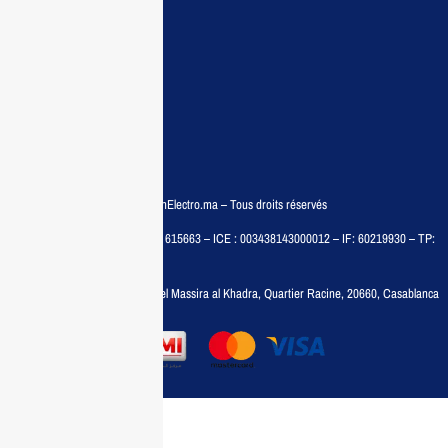
Conditions:
Qui sommes nous
Conditions générales
Politiques de confidentialité
FAQ
© COPYRIGHT 2025 – MaisonElectro.ma – Tous droits réservés
MAISON MEDIA, SARL – RC : 615663 – ICE : 003438143000012 – IF: 60219930 – TP:
35788030
Adresse :
6, rue 6 Octobre Bd el Massira al Khadra, Quartier Racine, 20660, Casablanca