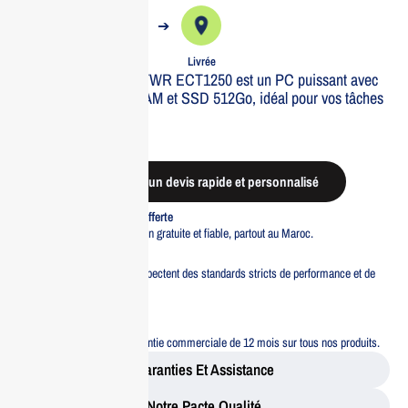
➔
➔
Commande
Expédiée
Livrée
Le DELL DESKTOP TWR ECT1250 est un PC puissant avec
processeur i5, 8Go RAM et SSD 512Go, idéal pour vos tâches
quotidiennes.
Out of stock
Demander un devis rapide et personnalisé
Livraison standard offerte
Profitez d’une livraison gratuite et fiable, partout au Maroc.
Pacte Qualité
Tous nos produits respectent des standards stricts de performance et de
sécurité.
Garantie 12 mois
Bénéficiez d’une garantie commerciale de 12 mois sur tous nos produits.
Garanties Et Assistance
Notre Pacte Qualité