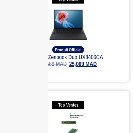
Produit Officiel
ASUS Zenbook Duo UX8406CA
33,589
MAD
25,069
MAD
Top Ventes