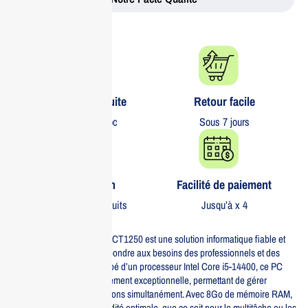
Livraison gratuite​
Retour facile​
partout au Maroc
Sous 7 jours
Garantie 1 an
Facilité de paiement
Sur tous nos produits
Jusqu’à x 4
Le DELL DESKTOP TWR ECT1250 est une solution informatique fiable et
performante, conçu pour répondre aux besoins des professionnels et des
utilisateurs à domicile. Équipé d’un processeur Intel Core i5-14400, ce PC
offre une puissance de traitement exceptionnelle, permettant de gérer
aisément plusieurs applications simultanément. Avec 8Go de mémoire RAM,
vous bénéficierez d’une fluidité optimale, que ce soit pour le multitâche ou les