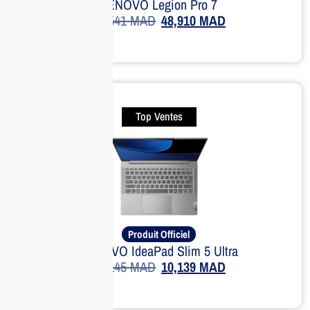
LENOVO Legion Pro 7
57,541
MAD
48,910
MAD
Top Ventes
Produit Officiel
LENOVO IdeaPad Slim 5 Ultra
15,145
MAD
10,139
MAD