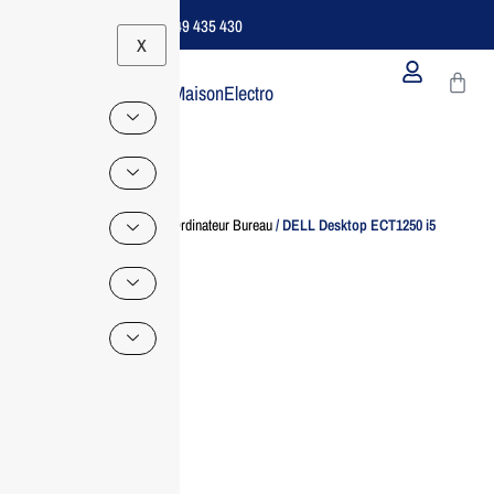
Support B2B Dédié | 06 49 435 430
X
MaisonElectro
Home
/
Ordinateur
/
Ordinateur Bureau
/ DELL Desktop ECT1250 i5