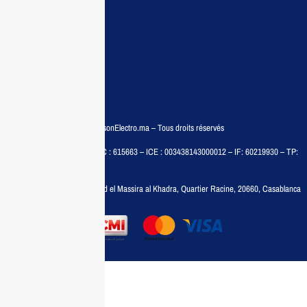
Conditions:
Qui sommes nous
Conditions générales
Politiques de confidentialité
FAQ
© COPYRIGHT 2025 – MaisonElectro.ma – Tous droits réservés
MAISON MEDIA, SARL – RC : 615663 – ICE : 003438143000012 – IF: 60219930 – TP:
35788030
Adresse :
6, rue 6 Octobre Bd el Massira al Khadra, Quartier Racine, 20660, Casablanca