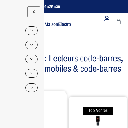
Support B2B Dédié | 06 49 435 430
X
MaisonElectro
Categories:
Lecteurs code-barres
,
Terminaux mobiles & code-barres
Top Ventes