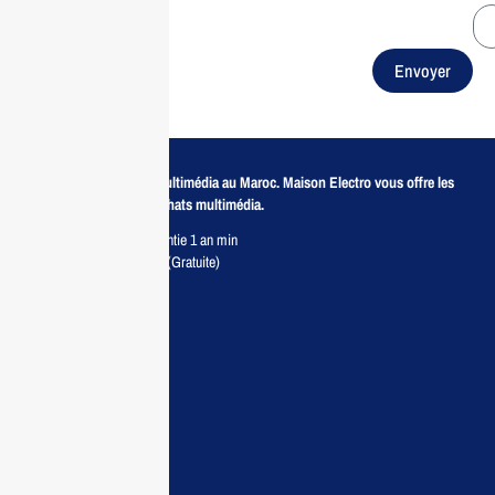
Envoyer
Revendeur de produits multimédia au Maroc. Maison Electro vous offre les
meilleurs prix pour vos achats multimédia.
Retour sous 7 jours & Garantie 1 an min
Livraison partout au Maroc (Gratuite)
Maisonelectro:
Accueil
Guide d’achat
Demande de devis
Contactez nous